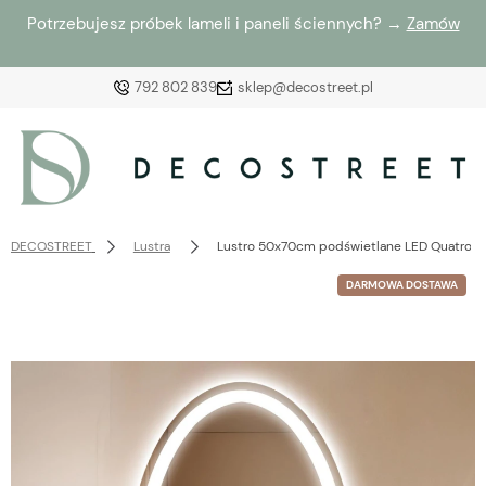
Potrzebujesz próbek lameli i paneli ściennych? →
Zamów
792 802 839
sklep@decostreet.pl
Zaloguj się
Załóż konto
DECOSTREET
Lustra
Lustro 50x70cm podświetlane LED Quatro Eli
DARMOWA DOSTAWA
Wybierz coś dla siebie z naszej aktualnej oferty lub
zaloguj się, aby przywrócić dodane produkty do listy
z poprzedniej sesji.