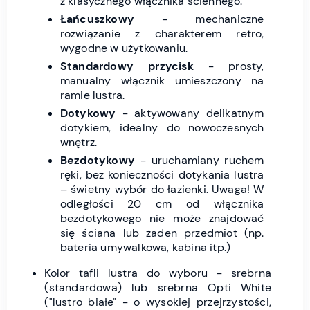
z klasycznego włącznika ściennego.
Łańcuszkowy
- mechaniczne
rozwiązanie z charakterem retro,
wygodne w użytkowaniu.
Standardowy przycisk
- prosty,
manualny włącznik umieszczony na
ramie lustra.
Dotykowy
- aktywowany delikatnym
dotykiem, idealny do nowoczesnych
wnętrz.
Bezdotykowy
- uruchamiany ruchem
ręki, bez konieczności dotykania lustra
– świetny wybór do łazienki. Uwaga! W
odległości 20 cm od włącznika
bezdotykowego nie może znajdować
się ściana lub żaden przedmiot (np.
bateria umywalkowa, kabina itp.)
Kolor tafli lustra do wyboru - srebrna
(standardowa) lub srebrna Opti White
("lustro białe" - o wysokiej przejrzystości,