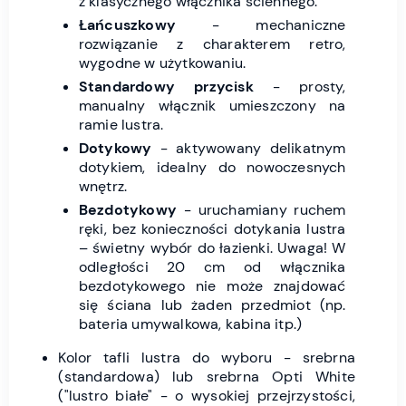
z klasycznego włącznika ściennego.
Łańcuszkowy
- mechaniczne
rozwiązanie z charakterem retro,
wygodne w użytkowaniu.
Standardowy przycisk
- prosty,
manualny włącznik umieszczony na
ramie lustra.
Dotykowy
- aktywowany delikatnym
dotykiem, idealny do nowoczesnych
wnętrz.
Bezdotykowy
- uruchamiany ruchem
ręki, bez konieczności dotykania lustra
– świetny wybór do łazienki. Uwaga! W
odległości 20 cm od włącznika
bezdotykowego nie może znajdować
się ściana lub żaden przedmiot (np.
bateria umywalkowa, kabina itp.)
Kolor tafli lustra do wyboru - srebrna
(standardowa) lub srebrna Opti White
("lustro białe" - o wysokiej przejrzystości,