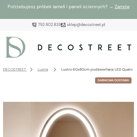
Potrzebujesz próbek lameli i paneli ściennych? →
Zamów
792 802 839
sklep@decostreet.pl
Zaloguj się
Załóż konto
DECOSTREET
Lustra
Lustro 60x80cm podświetlane LED Quatro El
DARMOWA DOSTAWA
Wybierz coś dla siebie z naszej aktualnej oferty lub
zaloguj się, aby przywrócić dodane produkty do listy
z poprzedniej sesji.