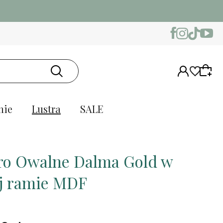
nie
Lustra
SALE
ro Owalne Dalma Gold w
ej ramie MDF