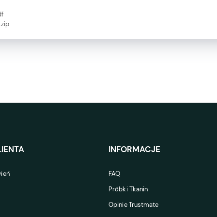
df
zip
IENTA
INFORMACJE
ień
FAQ
Próbki Tkanin
Opinie Trustmate