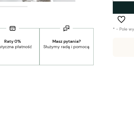
*
- Pole w
Raty 0%
Masz pytania?
styczna płatność
Służymy radą i pomocą
Wysyłka w:
1-3 tygodnie