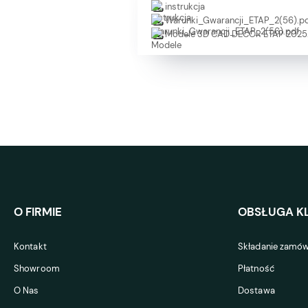
instrukcja
Warunki_Gwarancji_ETAP_2(56).p
Modele 3D CAD DECOR ETAP 2025.
O FIRMIE
OBSŁUGA KL
Kontakt
Składanie zamów
Showroom
Płatność
O Nas
Dostawa