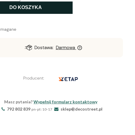
DO KOSZYKA
ymagane
Dostawa:
Darmowa
Producent:
Masz pytania?
Wypełnij formularz kontaktowy
792 802 839
sklep@decostreet.pl
pn-pt: 10-17