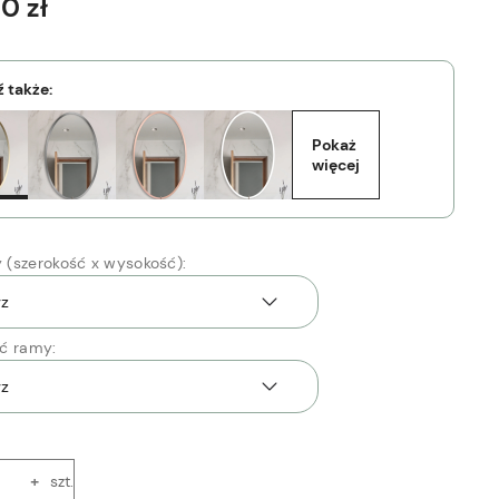
00 zł
 także:
Pokaż 
więcej
(szerokość x wysokość):
ć ramy:
+
szt.