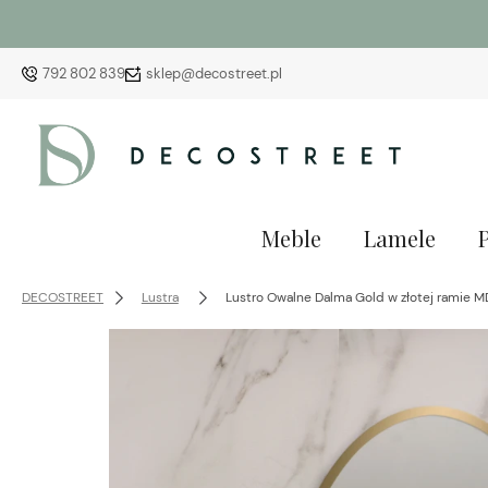
792 802 839
sklep@decostreet.pl
Meble
Lamele
DECOSTREET
Lustra
Lustro Owalne Dalma Gold w złotej ramie M