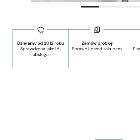
Działamy od 2012 roku
Zamów próbkę
Sprawdzona jakość i
Sprawdź przed zakupem
Ela
Dostawa:
Darmowa
obsługa