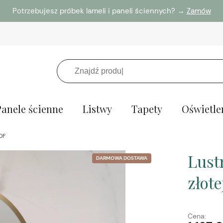
Potrzebujesz próbek lameli i paneli ściennych? →
Zamów
Panele ścienne
Listwy
Tapety
Oświetle
DF
Lust
DARMOWA DOSTAWA
złot
Cena: