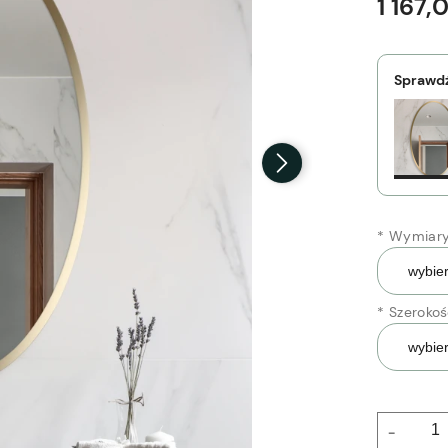
1 167,
Sprawdź
*
Wymiary 
*
Szerokoś
-