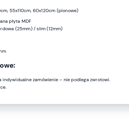
cm, 55x110cm, 60x120cm (pionowe)
wana płyta MDF
ardowa (25mm) / slim (12mm)
 mm
kowe:
 indywidualne zamówienie – nie podlega zwrotowi.
ce.