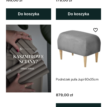
169,00 zł
179,00 zł
Do koszyka
Do koszyka
Do ulubio
Podnóżek pufa Jupi 60x35cm
879,00 zł