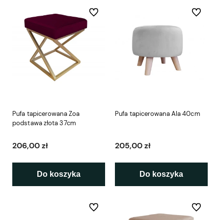
Do ulubionych
Do ulubio
Pufa tapicerowana Zoa
Pufa tapicerowana Ala 40cm
podstawa złota 37cm
206,00 zł
205,00 zł
Do koszyka
Do koszyka
Do ulubionych
Do ulubio