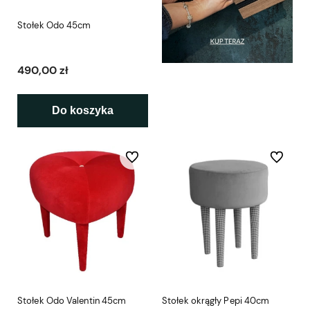
Stołek Odo 45cm
490,00 zł
Do koszyka
Do ulubionych
Do ulubio
Stołek Odo Valentin 45cm
Stołek okrągły Pepi 40cm