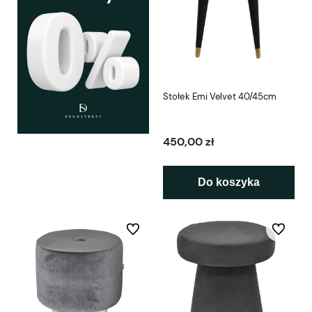
Stołek Emi Velvet 40/45cm
450,00 zł
Do koszyka
Do ulubionych
Do ulubio