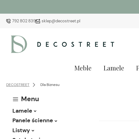
792 802 839
sklep@decostreet.pl
Meble
Lamele
DECOSTREET
Dla Biznesu
Menu
Lamele
Panele ścienne
Listwy