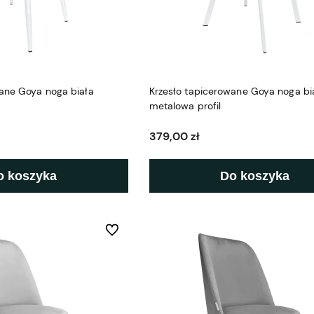
wane Goya noga biała
Krzesło tapicerowane Goya noga bi
metalowa profil
379,00 zł
o koszyka
Do koszyka
Do ulubionych