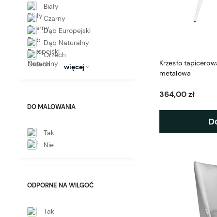
Biały
Czarny
Dąb Europejski
Dąb Naturalny
Orzech
Krzesło tapicero
więcej
metalowa
364,00 zł
DO MALOWANIA
D
Tak
Nie
ODPORNE NA WILGOĆ
Tak