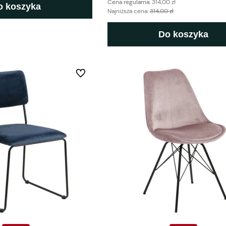
Cena regularna:
314,00 zł
o koszyka
Najniższa cena:
314,00 zł
Do koszyka
Do ulubionych