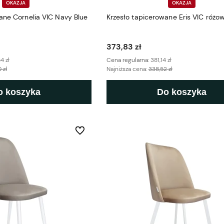
OKAZJA
OKAZJA
ane Cornelia VIC Navy Blue
Krzesło tapicerowane Eris VIC różo
373,83 zł
4 zł
Cena regularna:
381,14 zł
 zł
Najniższa cena:
338,52 zł
o koszyka
Do koszyka
Do ulubionych