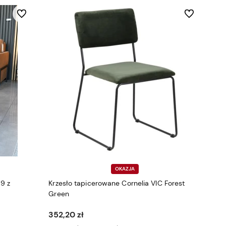
Do ulubionych
Do ulubionych
OKAZJA
9 z
Krzesło tapicerowane Cornelia VIC Forest
Green
352,20 zł