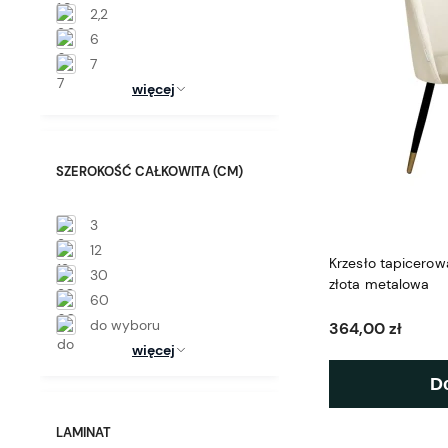
2,2
6
7
więcej
SZEROKOŚĆ CAŁKOWITA (CM)
3
12
Krzesło tapicero
30
złota metalowa
60
do wyboru
364,00 zł
więcej
D
LAMINAT