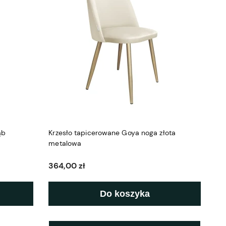
ąb
Krzesło tapicerowane Goya noga złota
metalowa
364,00 zł
Do koszyka