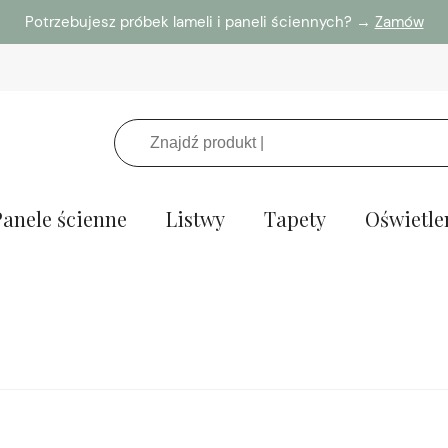
Potrzebujesz próbek lameli i paneli ściennych? →
Zamów
Panele ścienne
Listwy
Tapety
Oświetle