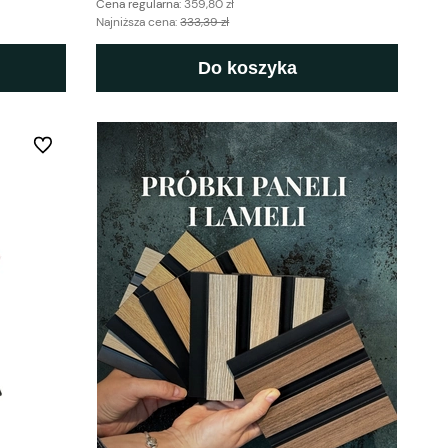
Cena regularna:
359,80 zł
Najniższa cena:
333,39 zł
Do koszyka
Do ulubionych