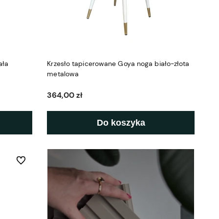
ała
Krzesło tapicerowane Goya noga biało-złota
metalowa
364,00 zł
Do koszyka
Do ulubionych