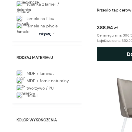
ścianka z lameli /
Krzesło tapicerow
zestaw
lamele na filcu
lamele na płycie
388,94 zł
więcej
Cena regularna:
396,5
Najniższa cena:
352,20
D
RODZAJ MATERIAŁU
MDF + laminat
MDF + fornir naturalny
tworzywo / PU
metal
KOLOR WYKOŃCZENIA