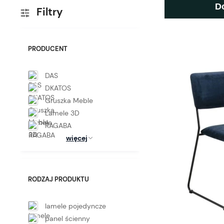
D
Filtry
PRODUCENT
DAS
DKATOS
Gruszka Meble
Lamele 3D
RAGABA
więcej
RODZAJ PRODUKTU
lamele pojedyncze
panel ścienny