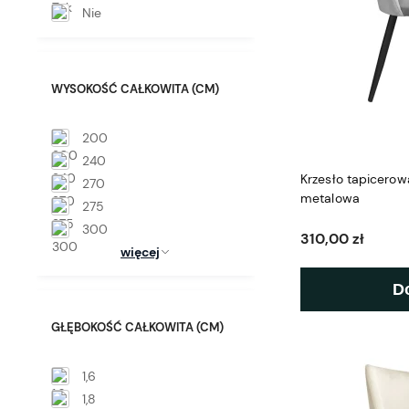
Nie
WYSOKOŚĆ CAŁKOWITA (CM)
200
240
Krzesło tapicero
270
metalowa
275
300
310,00 zł
więcej
D
GŁĘBOKOŚĆ CAŁKOWITA (CM)
1,6
1,8