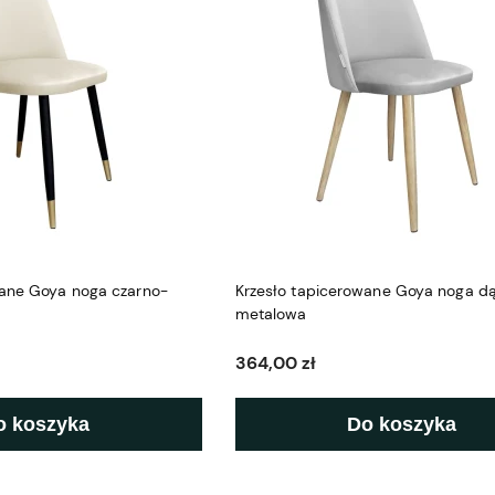
wane Goya noga czarno-
Krzesło tapicerowane Goya noga d
metalowa
364,00 zł
o koszyka
Do koszyka