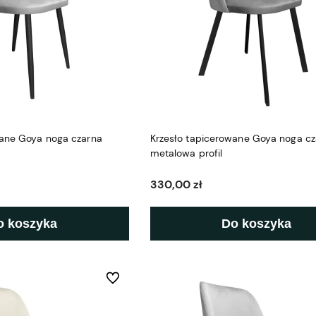
wane Goya noga czarna
Krzesło tapicerowane Goya noga cz
metalowa profil
330,00 zł
o koszyka
Do koszyka
Do ulubionych