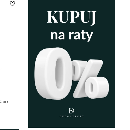
Do ulubionych
Black