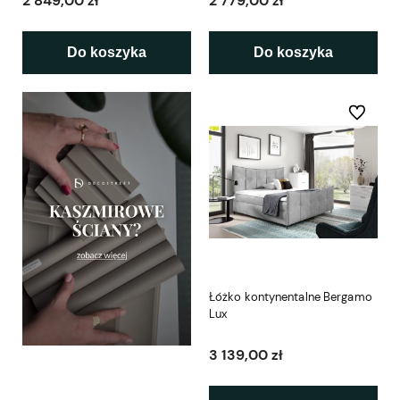
2 849,00 zł
2 779,00 zł
Do koszyka
Do koszyka
Do ulubio
Łóżko kontynentalne Bergamo
Lux
3 139,00 zł