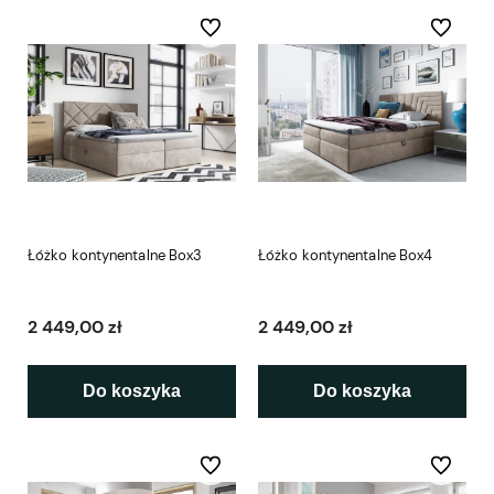
Do ulubionych
Do ulubio
Łóżko kontynentalne Box3
Łóżko kontynentalne Box4
2 449,00 zł
2 449,00 zł
Do koszyka
Do koszyka
Do ulubionych
Do ulubio