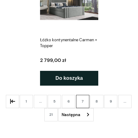
Łóżko kontynentalne Carmen +
Topper
2 799,00 zł
Do koszyka
1
...
5
6
7
8
9
...
21