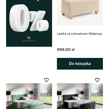
Ławka ze schowkiem Walencja
999,00 zł
Do koszyka
Do ulubionych
Do ulubio