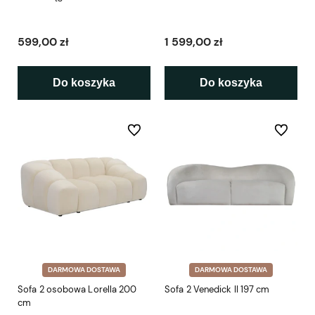
599,00 zł
1 599,00 zł
Do koszyka
Do koszyka
Do ulubionych
Do ulubio
DARMOWA DOSTAWA
DARMOWA DOSTAWA
Sofa 2 osobowa Lorella 200
Sofa 2 Venedick II 197 cm
cm