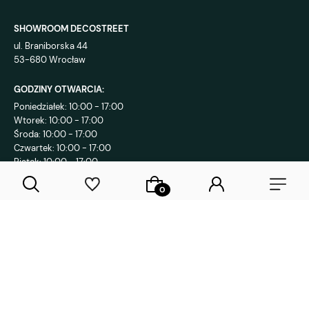
SHOWROOM DECOSTREET
ul. Braniborska 44
53-680 Wrocław
GODZINY OTWARCIA:
Poniedziałek: 10:00 - 17:00
Wtorek: 10:00 - 17:00
Środa: 10:00 - 17:00
Czwartek: 10:00 - 17:00
Piątek: 10:00 - 17:00
KONTAKT:
+48 792 802 839
sklep@decostreet.pl
4.9
1086
opinii