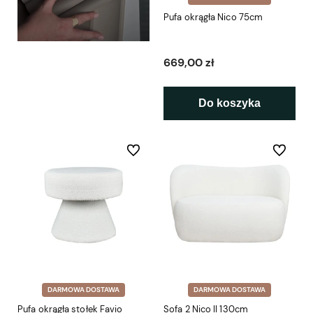
Pufa okrągła Nico 75cm
669,00 zł
Do koszyka
Do ulubionych
Do ulubio
DARMOWA DOSTAWA
DARMOWA DOSTAWA
Pufa okrągła stołek Favio
Sofa 2 Nico II 130cm