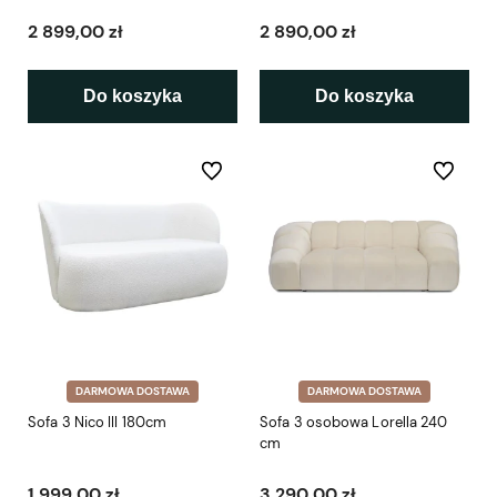
2 899,00 zł
2 890,00 zł
Do koszyka
Do koszyka
Do ulubionych
Do ulubio
DARMOWA DOSTAWA
DARMOWA DOSTAWA
Sofa 3 Nico III 180cm
Sofa 3 osobowa Lorella 240
cm
1 999,00 zł
3 290,00 zł