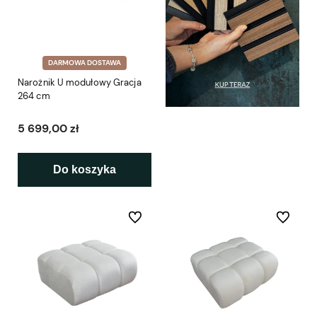
DARMOWA DOSTAWA
Narożnik U modułowy Gracja
264 cm
5 699,00 zł
Do koszyka
Do ulubionych
Do ulubio