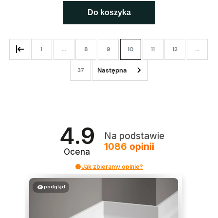
Do koszyka
1
...
8
9
10
11
12
...
37
4.9
Na podstawie
1086
opinii
Ocena
Jak zbieramy opinie?
podgląd