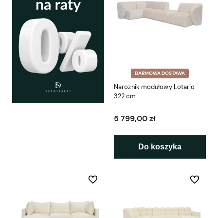
DARMOWA DOSTAWA
Narożnik modułowy Lotario
322 cm
5 799,00 zł
Do koszyka
Do ulubionych
Do ulubio