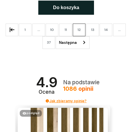
Do koszyka
1
...
10
11
12
13
14
...
37
4.9
Na podstawie
1086
opinii
Ocena
Jak zbieramy opinie?
podgląd