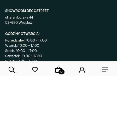
SHOWROOM DECOSTREET
ul. Braniborska 44
53-680 Wrocław
GODZINY OTWARCIA:
Poniedziałek: 10:00 - 17:00
Wtorek: 10:00 - 17:00
Środa: 10:00 - 17:00
Czwartek: 10:00 - 17:00
Piątek: 10:00 - 17:00
KONTAKT:
+48 792 802 839
sklep@decostreet.pl
4.9
1086
opinii