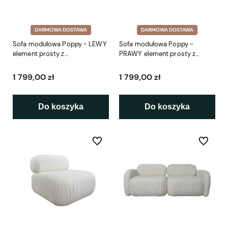
DARMOWA DOSTAWA
DARMOWA DOSTAWA
Sofa modułowa Poppy - LEWY
Sofa modułowa Poppy -
element prosty z
PRAWY element prosty z
podłokietnikiem 95 cm
podłokietnikiem 95 cm
1 799,00 zł
1 799,00 zł
Do koszyka
Do koszyka
Do ulubionych
Do ulubio