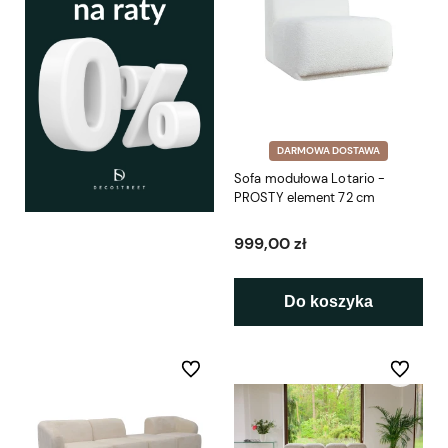
DARMOWA DOSTAWA
Sofa modułowa Lotario -
PROSTY element 72 cm
999,00 zł
Do koszyka
Do ulubionych
Do ulubio