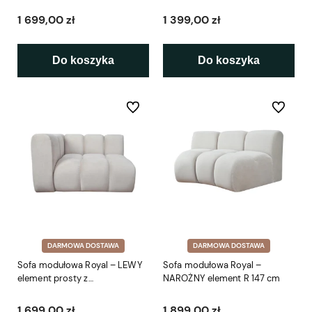
podłokietnikiem SL 114 cm
1 699,00 zł
1 399,00 zł
Do koszyka
Do koszyka
Do ulubionych
Do ulubio
DARMOWA DOSTAWA
DARMOWA DOSTAWA
Sofa modułowa Royal – LEWY
Sofa modułowa Royal –
element prosty z
NAROŻNY element R 147 cm
podłokietnikiem SL 114 cm
1 699,00 zł
1 899,00 zł