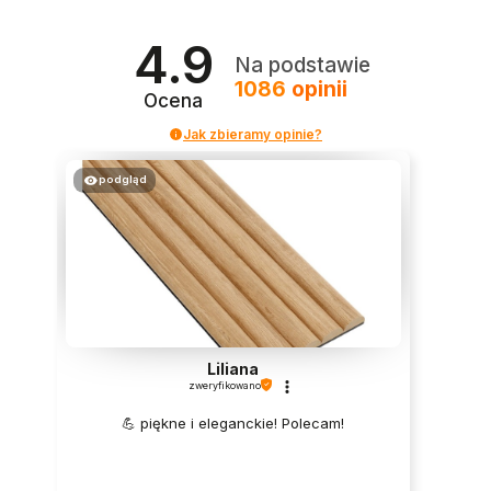
4.9
Na podstawie
1086
opinii
Ocena
Jak zbieramy opinie?
podgląd
Liliana
zweryfikowano
💪 piękne i eleganckie! Polecam!