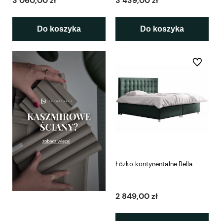
3 060,00 zł
3 439,00 zł
Do koszyka
Do koszyka
Do ulubio
Łóżko kontynentalne Bella
2 849,00 zł