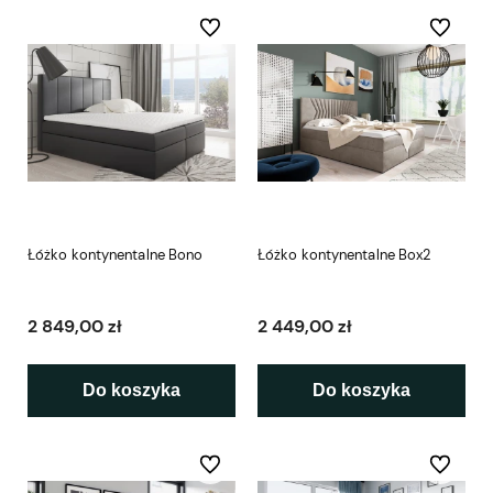
Do ulubionych
Do ulubio
Łóżko kontynentalne Bono
Łóżko kontynentalne Box2
2 849,00 zł
2 449,00 zł
Do koszyka
Do koszyka
Do ulubionych
Do ulubio