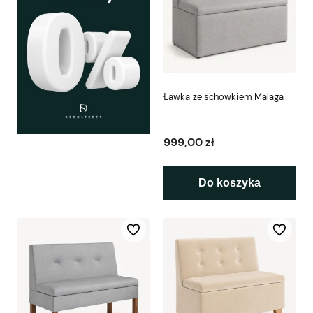
Ławka ze schowkiem Malaga
999,00 zł
Do koszyka
Do ulubionych
Do ulubio