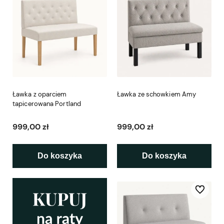
Ławka z oparciem
Ławka ze schowkiem Amy
tapicerowana Portland
999,00 zł
999,00 zł
Do koszyka
Do koszyka
Do ulubio