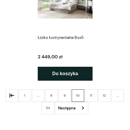
Łóżko kontynentalne Box5
2 449,00 zł
Do koszyka
1
...
8
9
10
11
12
...
54