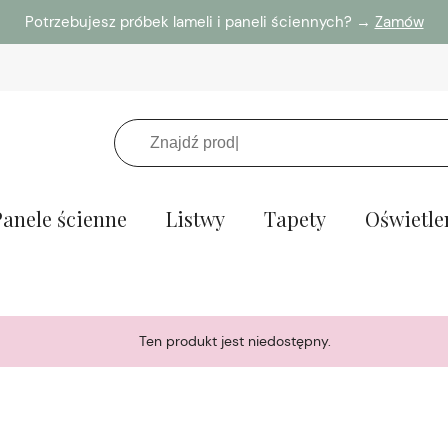
Potrzebujesz próbek lameli i paneli ściennych? →
Zamów
Panele ścienne
Listwy
Tapety
Oświetle
Ten produkt jest niedostępny.