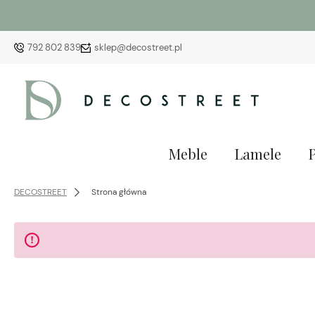
792 802 839
sklep@decostreet.pl
Meble
Lamele
DECOSTREET
Strona główna