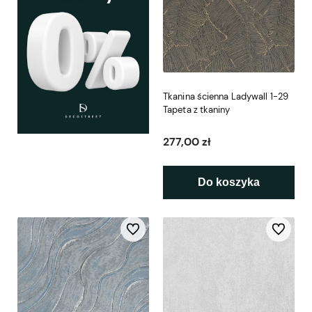
Tkanina ścienna Ladywall 1-29
Tapeta z tkaniny
277,00 zł
Do koszyka
Do ulubionych
Do ulubio