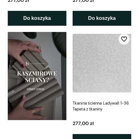
277,00 zł
277,00 zł
Do koszyka
Do koszyka
Do ulubio
Tkanina ścienna Ladywall 1-36
Tapeta z tkaniny
277,00 zł