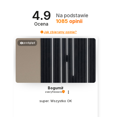
4.9
Na podstawie
1085
opinii
Ocena
Jak zbieramy opinie?
podgląd
Bogumił
zweryfikowano
super. Wszystko OK