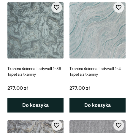
Do ulubionych
Do ulubio
Tkanina ścienna Ladywall 1-39
Tkanina ścienna Ladywall 1-4
Tapeta z tkaniny
Tapeta z tkaniny
277,00 zł
277,00 zł
Do koszyka
Do koszyka
Do ulubionych
Do ulubio