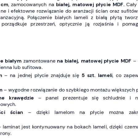
 cm
, zamocowanych na
białej, matowej płycie MDF
. Cał
e i efektowne rozwiązanie do aranżacji ścian oraz sufitów
nżacyjną. Połączenie białych lameli z białą płytą tworz
e porządkuje przestrzeń, optycznie ją rozjaśnia i poma
ze białym
zamontowane
na białej, matowej płycie MDF
– 
enna lub sufitowa.
m
– na jednej płycie znajduje się
5 szt. lameli
, co zapew
m
– wygodne rozwiązanie do szybkiego montażu większych p
ne krawędzie
– panel prezentuje się schludnie i 
cowych.
ci ścian
– dzięki lamelom na płycie można zakr
 laminat jest kontynuowany na bokach lameli, dzięki czem
trony.