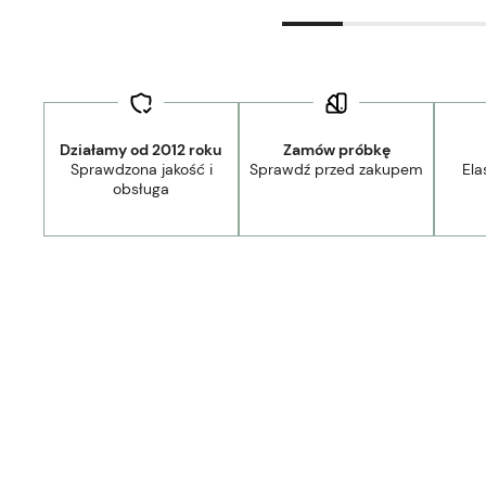
Działamy od 2012 roku
Zamów próbkę
Sprawdzona jakość i
Sprawdź przed zakupem
Ela
obsługa
44,90 zł
- Kurier Lamele Panele DPD/Ambro/NST