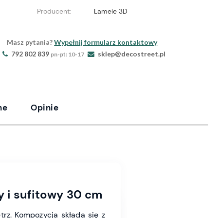
Producent:
Lamele 3D
Masz pytania?
Wypełnij formularz kontaktowy
792 802 839
sklep@decostreet.pl
pn-pt: 10-17
ne
Opinie
y i sufitowy 30 cm
rz. Kompozycja składa się z