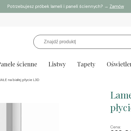
Potrzebujesz próbek lameli i paneli ściennych? →
Zamów
Panele ścienne
Listwy
Tapety
Oświetle
AŁE na białej płycie L3D
Lame
płyc
Cena: