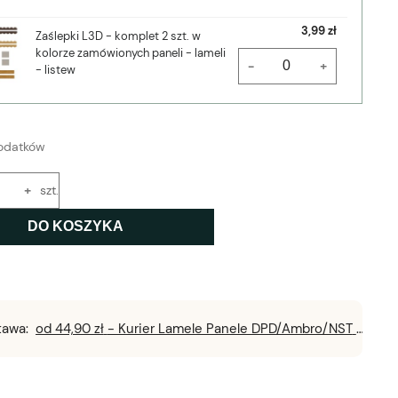
3,99 zł
Zaślepki L3D - komplet 2 szt. w
kolorze zamówionych paneli - lameli
-
+
- listew
odatków
+
szt.
DO KOSZYKA
tawa:
od 44,90 zł
- Kurier Lamele Panele DPD/Ambro/NST