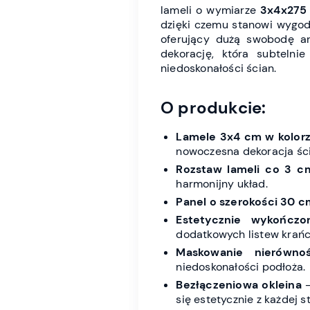
lameli o wymiarze
3x4x275
dzięki czemu stanowi wygodn
oferujący dużą swobodę ara
dekorację, która subtelni
niedoskonałości ścian.
O produkcie:
Lamele 3x4 cm w kolor
nowoczesna dekoracja ści
Rozstaw lameli co 3 c
harmonijny układ.
Panel o szerokości 30 c
Estetycznie wykończo
dodatkowych listew krań
Maskowanie nierównoś
niedoskonałości podłoża.
Bezłączeniowa okleina
–
się estetycznie z każdej s