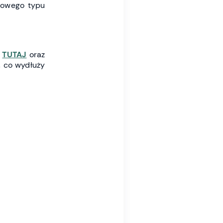
żowego typu
→
TUTAJ
oraz
, co wydłuży