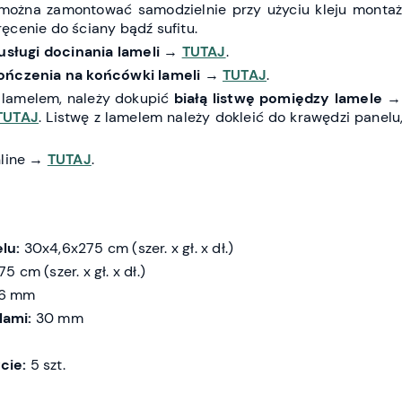
można zamontować samodzielnie przy użyciu kleju monta
ęcenie do ściany bądź sufitu.
usługi docinania lameli
→
TUTAJ
.
ończenia na końcówki lameli
→
TUTAJ
.
 lamelem, należy dokupić
białą listwę pomiędzy lamele
TUTAJ
. Listwę z lamelem należy dokleić do krawędzi panelu
nline →
TUTAJ
.
lu:
30x4,6x275 cm (szer. x gł. x dł.)
 cm (szer. x gł. x dł.)
6 mm
lami:
30 mm
cie:
5 szt.