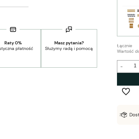
Raty 0%
Masz pytania?
Łącznie
styczna płatność
Służymy radą i pomocą
Wartość d
-
Wysyłka w:
2-5 dni robocze
Dos