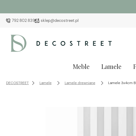
792 802 839
sklep@decostreet.pl
Meble
Lamele
DECOSTREET
Lamele
Lamele drewniane
Lamele 3x4cm BI