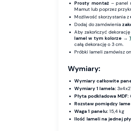
Prosty montaż
– panel 
Mamut lub poprzez przykr
Możliwość skorzystania z
Dodaj do zamówienia
zak
Aby zakończyć dekorację
lamel w tym kolorze
→
całą dekorację o 3 cm.
Próbki lameli zamówisz o
Wymiary:
Wymiary całkowite pane
Wymiary 1 lamela:
3x4x275
Płyta podkładowa MDF:
Rozstaw pomiędzy lame
Waga 1 panelu:
15,4 kg
Ilość lameli na jednej pły