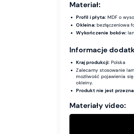
Materiał:
Profil i płyta:
MDF o wysok
Okleina:
bezłączeniowa fol
Wykończenie boków:
lam
Informacje dodat
Kraj produkcji:
Polska
Zalecamy stosowanie lame
możliwość pojawienia się
okleiny.
Produkt nie jest przez
Materiały video: