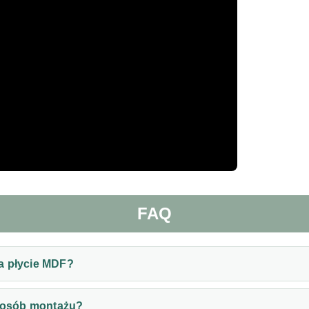
FAQ
a płycie MDF?
sposób montażu?