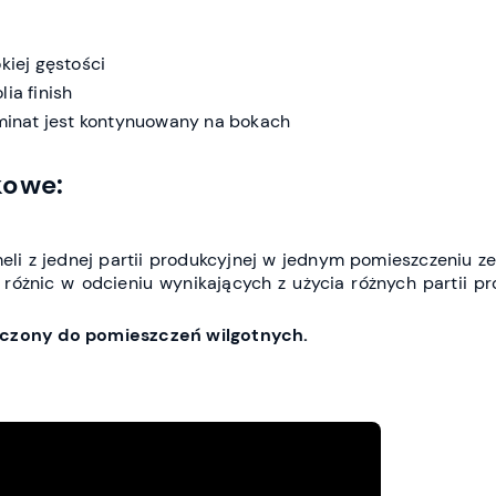
iej gęstości
ia finish
inat jest kontynuowany na bokach
kowe:
li z jednej partii produkcyjnej w jednym pomieszczeniu z
 różnic w odcieniu wynikających z użycia różnych partii p
naczony do pomieszczeń wilgotnych.