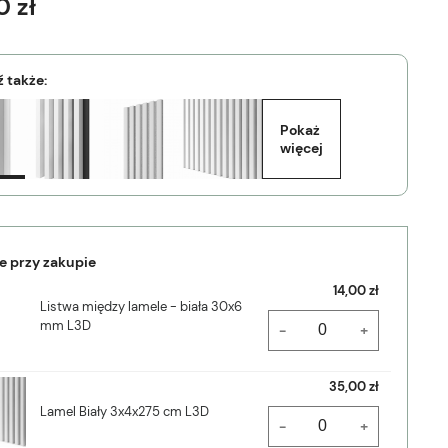
0 zł
 także:
Pokaż 
więcej
e przy zakupie
14,00 zł
Listwa między lamele - biała 30x6
mm L3D
-
+
35,00 zł
Lamel Biały 3x4x275 cm L3D
-
+