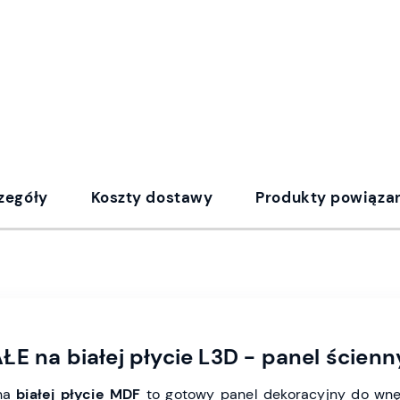
zegóły
Koszty dostawy
Produkty powiąza
E na białej płycie L3D - panel ścienn
na
białej płycie MDF
to gotowy panel dekoracyjny do wnęt