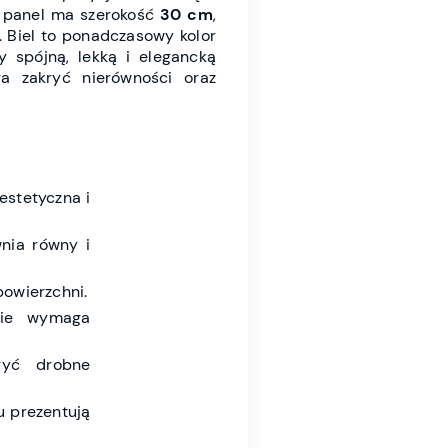
y panel ma szerokość
30 cm
,
. Biel to ponadczasowy kolor
y spójną, lekką i elegancką
ga zakryć nierówności oraz
estetyczna i
nia równy i
owierzchni.
nie wymaga
yć drobne
u prezentują