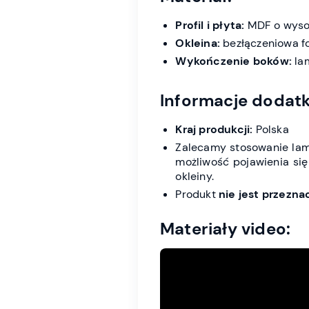
Profil i płyta:
MDF o wysok
Okleina:
bezłączeniowa fol
Wykończenie boków:
lam
Informacje dodat
Kraj produkcji:
Polska
Zalecamy stosowanie lame
możliwość pojawienia się
okleiny.
Produkt
nie jest przezn
Materiały video: