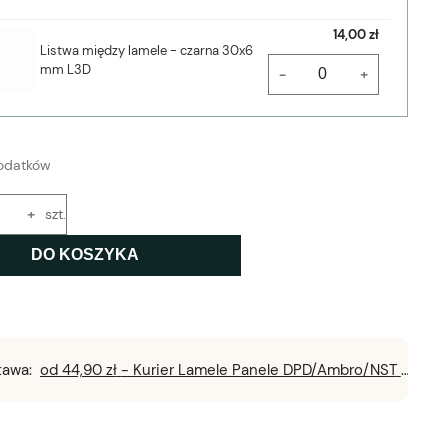
14,00 zł
Listwa między lamele - czarna 30x6
mm L3D
-
+
odatków
+
szt.
DO KOSZYKA
tawa:
od 44,90 zł
- Kurier Lamele Panele DPD/Ambro/NST