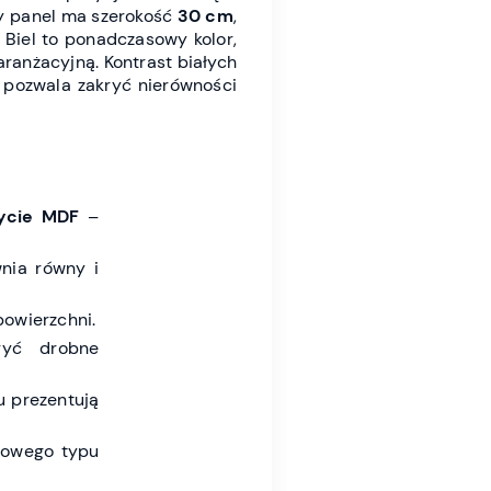
ły panel ma szerokość
30 cm
,
 Biel to ponadczasowy kolor,
ranżacyjną. Kontrast białych
o pozwala zakryć nierówności
łycie MDF
–
nia równy i
owierzchni.
yć drobne
u prezentują
żowego typu