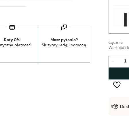
Raty 0%
Masz pytania?
Łącznie
styczna płatność
Służymy radą i pomocą
Wartość d
-
Wysyłka w:
2-5 dni robocze
Dos