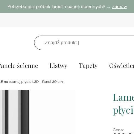
Potrzebujesz próbek lameli i paneli ściennych? →
Zamów
Panele ścienne
Listwy
Tapety
Oświetle
E na czarnej płycie L3D - Panel 30 cm
Lame
płyc
Cena: