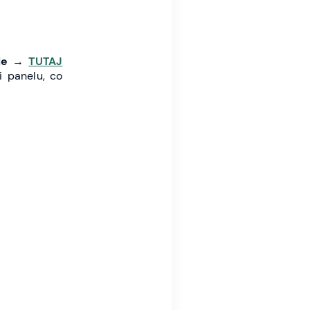
le
→
TUTAJ
i panelu, co