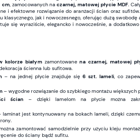
5 cm
, zamocowanych na
czarnej, matowej płycie MDF
. Ca
e i efektowne rozwiązanie do aranżacji ścian oraz sufitów.
lu klasycznego, jak i nowoczesnego, oferując dużą swobodę a
ntuje się wyraziście, elegancko i nowocześnie, a dodatkow
w kolorze białym
zamontowane
na czarnej, matowej p
dekoracja ścienna lub sufitowa.
m
– na jednej płycie znajduje się
6 szt. lameli
, co zapew
m
– wygodne rozwiązanie do szybkiego montażu większych p
ci ścian
– dzięki lamelom na płycie można zakr
 laminat jest kontynuowany na bokach lameli, dzięki czem
trony.
można zamontować samodzielnie przy użyciu kleju monta
ęcenie do ściany bądź sufitu.