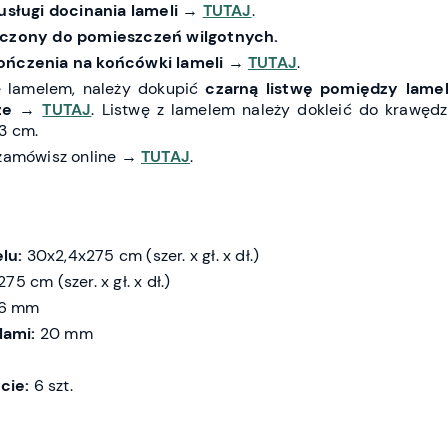
usługi docinania lameli
→
TUTAJ
.
naczony do pomieszczeń wilgotnych.
ończenia na końcówki lameli
→
TUTAJ
.
ę lamelem, należy dokupić
czarną listwę pomiędzy lame
ze
→
TUTAJ
. Listwę z lamelem należy dokleić do krawędz
3 cm.
 zamówisz online →
TUTAJ
.
lu:
30x2,4x275 cm (szer. x gł. x dł.)
75 cm (szer. x gł. x dł.)
6 mm
lami:
20 mm
cie:
6 szt.