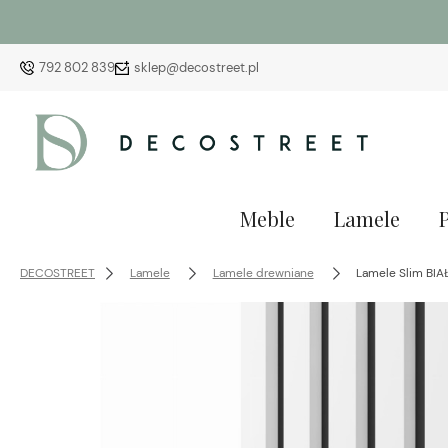
792 802 839
sklep@decostreet.pl
Meble
Lamele
DECOSTREET
Lamele
Lamele drewniane
Lamele Slim BIAŁ