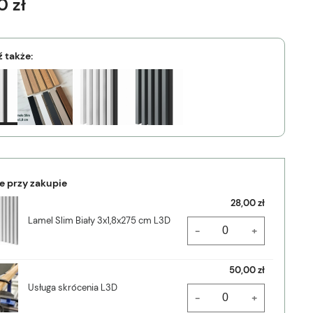
0 zł
 także:
e przy zakupie
28,00 zł
Lamel Slim Biały 3x1,8x275 cm L3D
-
+
50,00 zł
Usługa skrócenia L3D
-
+