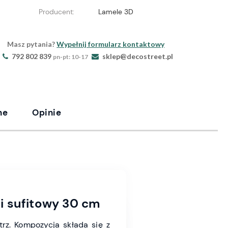
Producent:
Lamele 3D
Masz pytania?
Wypełnij formularz kontaktowy
792 802 839
sklep@decostreet.pl
pn-pt: 10-17
ne
Opinie
 i sufitowy 30 cm
rz. Kompozycja składa się z