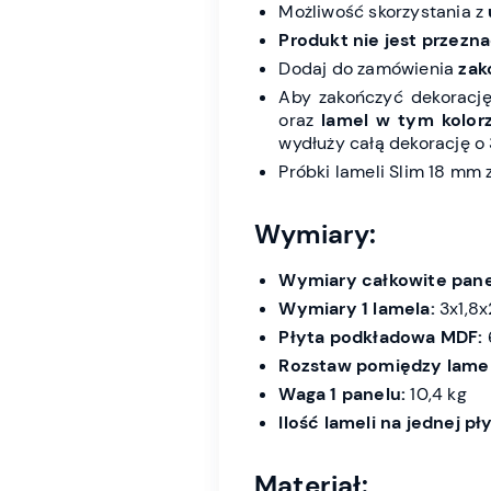
Możliwość skorzystania z
Produkt nie jest przez
Dodaj do zamówienia
zak
Aby zakończyć dekoracj
oraz
lamel w tym kolor
wydłuży całą dekorację o 
Próbki lameli Slim 18 mm
Wymiary:
Wymiary całkowite pane
Wymiary 1 lamela:
3x1,8x2
Płyta podkładowa MDF:
Rozstaw pomiędzy lame
Waga 1 panelu:
10,4 kg
Ilość lameli na jednej pły
Materiał: