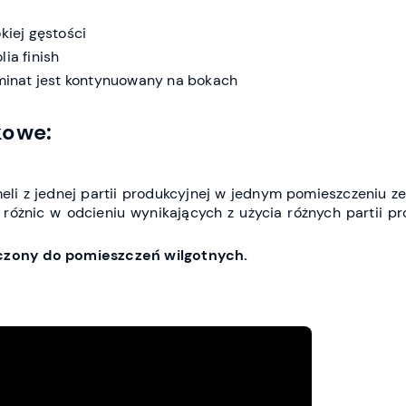
iej gęstości
ia finish
inat jest kontynuowany na bokach
kowe:
li z jednej partii produkcyjnej w jednym pomieszczeniu z
 różnic w odcieniu wynikających z użycia różnych partii p
aczony do pomieszczeń wilgotnych.