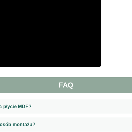
FAQ
a płycie MDF?
sposób montażu?