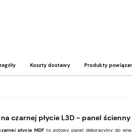
zegóły
Koszty dostawy
Produkty powiąza
na czarnej płycie L3D - panel ścienny
czarnej płycie MDF
to gotowy panel dekoracyjny do wnęt