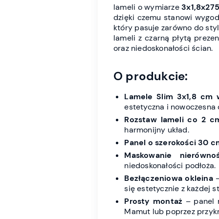
lameli o wymiarze
3x1,8x27
dzięki czemu stanowi wygodn
który pasuje zarówno do sty
lameli z czarną płytą preze
oraz niedoskonałości ścian.
O produkcie:
Lamele Slim 3x1,8 cm 
estetyczna i nowoczesna 
Rozstaw lameli co 2 c
harmonijny układ.
Panel o szerokości 30 c
Maskowanie nierównoś
niedoskonałości podłoża.
Bezłączeniowa okleina
–
się estetycznie z każdej s
Prosty montaż
– panel 
Mamut lub poprzez przykr