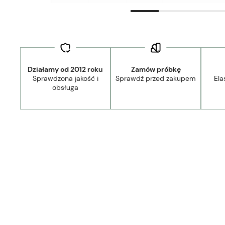
Działamy od 2012 roku
Zamów próbkę
Sprawdzona jakość i
Sprawdź przed zakupem
Ela
obsługa
44,90 zł
- Kurier Lamele Panele DPD/Ambro/NST