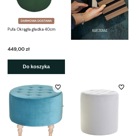
DARMOWA DOSTAWA
Pufa Okrągła gładka 40cm
449,00 zł
Do koszyka
Do ulubionych
Do ulubio