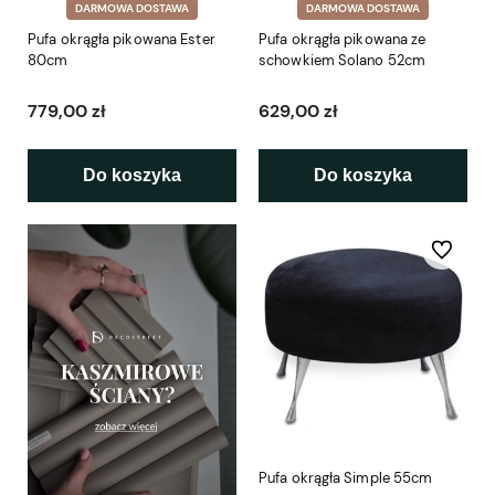
DARMOWA DOSTAWA
DARMOWA DOSTAWA
Pufa okrągła pikowana Ester
Pufa okrągła pikowana ze
80cm
schowkiem Solano 52cm
779,00 zł
629,00 zł
Do koszyka
Do koszyka
Do ulubio
Pufa okrągła Simple 55cm