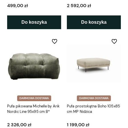
499,00 zł
2 592,00 zł
Do koszyka
Do koszyka
Do ulubionych
Do ulubio
DARMOWA DOSTAWA
DARMOWA DOSTAWA
Pufa pikowana Michelle by Arik
Pufa prostokątna Boho 105x85
Nordic Line 95x95 cm B*
cm MP Nidzica
2 326,00 zł
1 199,00 zł