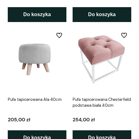
Do koszyka
Do koszyka
Do ulubionych
Do ulubio
Pufa tapicerowana Ala 40cm
Pufa tapicerowana Chesterfield
podstawa biała 40cm
205,00 zł
254,00 zł
Do koszyka
Do koszyka