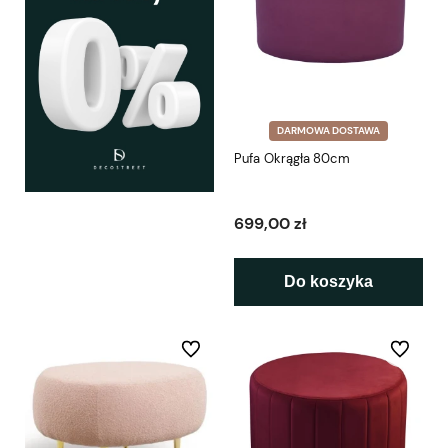
DARMOWA DOSTAWA
Pufa Okrągła 80cm
699,00 zł
Do koszyka
Do ulubionych
Do ulubio