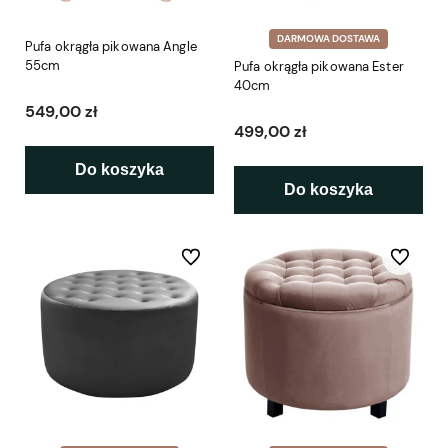
DARMOWA DOSTAWA
Pufa okrągła pikowana Angle
55cm
Pufa okrągła pikowana Ester
40cm
549,00 zł
499,00 zł
Do koszyka
Do koszyka
Do ulubionych
Do ulubio