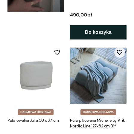
490,00 zł
Do koszyka
Do ulubionych
Do ulubio
DARMOWA DOSTAWA
DARMOWA DOSTAWA
Pufa owalna Julia 50 x 37 cm
Pufa pikowana Michelle by Arik
Nordic Line 127x82 cm B1*