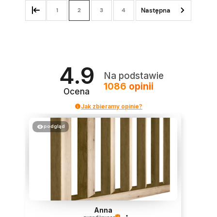
1
2
3
4
4.9
Na podstawie
1086
opinii
Ocena
Jak zbieramy opinie?
podgląd
Anna