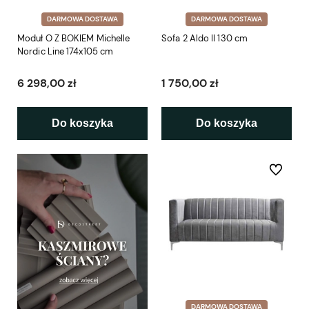
DARMOWA DOSTAWA
DARMOWA DOSTAWA
Moduł O Z BOKIEM Michelle
Sofa 2 Aldo II 130 cm
Nordic Line 174x105 cm
6 298,00 zł
1 750,00 zł
Do koszyka
Do koszyka
Do ulubio
DARMOWA DOSTAWA