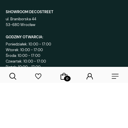
SHOWROOM DECOSTREET
ul. Braniborska 44
53-680 Wrocław
GODZINY OTWARCIA:
Poniedziałek: 10:00 - 17:00
Wtorek: 10:00 - 17:00
Środa: 10:00 - 17:00
Czwartek: 10:00 - 17:00
Piątek: 10:00 - 17:00
KONTAKT:
+48 792 802 839
sklep@decostreet.pl
4.9
1088
opinii