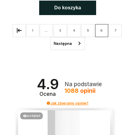
Do koszyka
1
...
3
4
5
6
7
4.9
Na podstawie
1088
opinii
Ocena
Jak zbieramy opinie?
podgląd