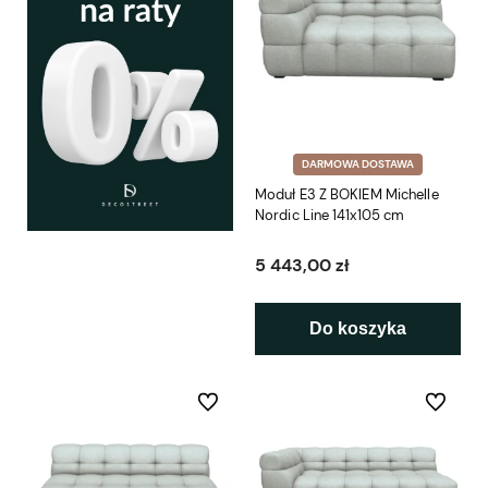
DARMOWA DOSTAWA
Moduł E3 Z BOKIEM Michelle
Nordic Line 141x105 cm
5 443,00 zł
Do koszyka
Do ulubionych
Do ulubio