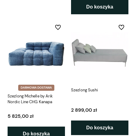
Do koszyka
Do ulubionych
Do ulubio
DARMOWA DOSTAWA
Szezlong Sushi
Szezlong Michelle by Arik
Nordic Line CHG Kanapa
2 899,00 zł
5 825,00 zł
Do koszyka
Do koszyka