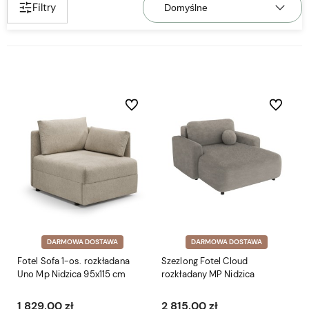
Filtry
Do ulubionych
Do ulubio
DARMOWA DOSTAWA
DARMOWA DOSTAWA
Fotel Sofa 1-os. rozkładana
Szezlong Fotel Cloud
Uno Mp Nidzica 95x115 cm
rozkładany MP Nidzica
1 829,00 zł
2 815,00 zł