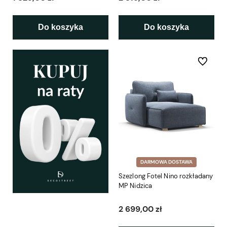
Do koszyka
Do koszyka
Do ulubio
DARMOWA DOSTAWA
Szezlong Fotel Nino rozkładany
MP Nidzica
2 699,00 zł