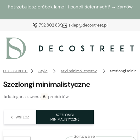
Potrzebujesz próbek lameli i paneli ściennych? →
Zamów
792 802 839
sklep@decostreet.pl
Zaloguj się
Załóż konto
DECOSTREET
Style
Styl minimalistyczny
Szezlongi minima
Szezlongi minimalistyczne
Ta kategoria zawiera
6
produktów
Wybierz coś dla siebie z naszej aktualnej oferty lub
zaloguj się, aby przywrócić dodane produkty do listy
SZEZLONGI
WSTECZ
z poprzedniej sesji.
MINIMALISTYCZNE