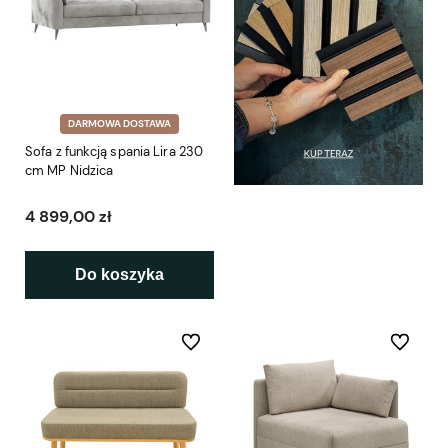
DARMOWA DOSTAWA
Sofa z funkcją spania Lira 230
cm MP Nidzica
4 899,00 zł
Do koszyka
Do ulubionych
Do ulubio