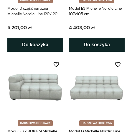
DARMOWA DOSTAWA
DARMOWA DOSTAWA
Moduł D część narożna
Moduł E3 Michelle Nordic Line
Michelle Nordic Line 120x120
107x105 cm
cm
5 201,00 zł
4 403,00 zł
Do koszyka
Do koszyka
Do ulubionych
Do ulubio
DARMOWA DOSTAWA
DARMOWA DOSTAWA
Moduł E3 Z BOKIEM Michelle
Moduł G Michelle Nordic Line