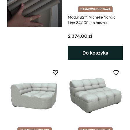
DARMOWA DOSTAWA
Moduł B2** Michelle Nordic
Line 84x105 cm łącznik
2 374,00 zł
Do koszyka
Do ulubionych
Do ulubio