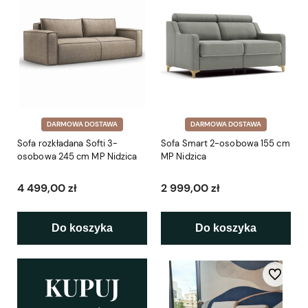
DARMOWA DOSTAWA
DARMOWA DOSTAWA
Sofa rozkładana Softi 3-
Sofa Smart 2-osobowa 155 cm
osobowa 245 cm MP Nidzica
MP Nidzica
4 499,00 zł
2 999,00 zł
Do koszyka
Do koszyka
Do ulubio