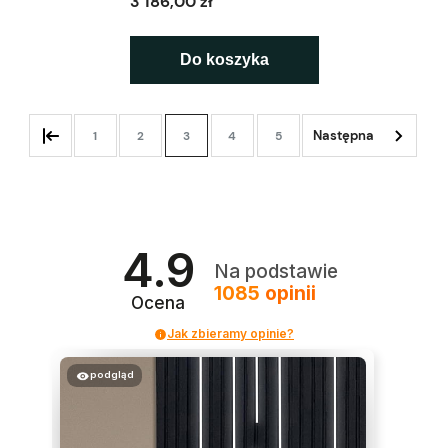
3 186,00 zł
Do koszyka
1
2
3
4
5
4.9
Na podstawie
1085
opinii
Ocena
Jak zbieramy opinie?
podgląd