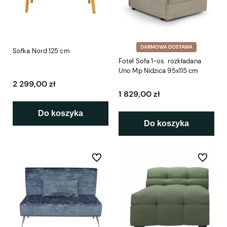
DARMOWA DOSTAWA
Sofka Nord 125 cm
Fotel Sofa 1-os. rozkładana
Uno Mp Nidzica 95x115 cm
2 299,00 zł
1 829,00 zł
Do koszyka
Do koszyka
Do ulubionych
Do ulubio