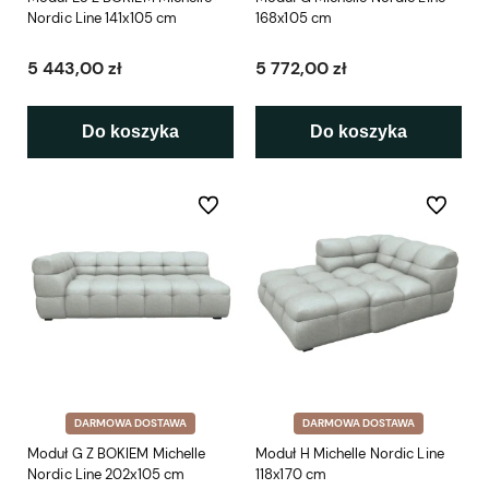
Nordic Line 141x105 cm
168x105 cm
5 443,00 zł
5 772,00 zł
Do koszyka
Do koszyka
Do ulubionych
Do ulubio
DARMOWA DOSTAWA
DARMOWA DOSTAWA
Moduł G Z BOKIEM Michelle
Moduł H Michelle Nordic Line
Nordic Line 202x105 cm
118x170 cm