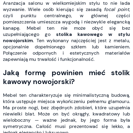
Aranżacja salonu w wielkomiejskim stylu to nie lada
wyzwanie. Wiele osób kierując się zasadą
focal point
,
czyli punktu centralnego, w głównej części
pomieszczenia umieszcza wygodą i niezwykle elegancką
kanapę. Mebel ten nie może obyć się bez
uzupełniającego go
stolika kawowego w stylu
nowojorskim
. Ten wykonany najczęściej jest z metalu,
opcjonalnie dopełnionego szkłem lub kamieniem.
Połączenie odpornych i estetycznych materiałów
zapewniają mu trwałość i funkcjonalność.
Jaką formę powinien mieć stolik
kawowy nowojorski?
Mebel ten charakteryzuje się minimalistyczną budową,
która ustępuje miejsca wykończeniu pełnemu glamouru.
Ma proste nogi, bez zbędnych zdobień, które uzupełnia
niewielki blat. Może on być okrągły, kwadratowy lub
wieloboczny — ważne jednak, by jego forma była
symetryczna. Całość musi prezentować się lekko, a
jednak elegancko i luksusowo.