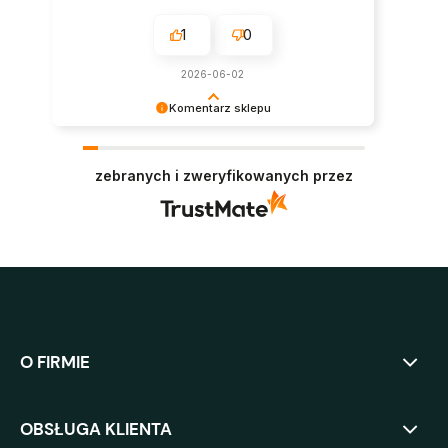
1
0
2026-06-02
Komentarz sklepu
Bardzo dziękujemy za zaufanie i pozytywną
opinię. Oby panele służyły jak najdłużej i
zebranych i zweryfikowanych przez
niezmiennie cieszyły oko. Pozdrawiamy :)
O FIRMIE
OBSŁUGA KLIENTA