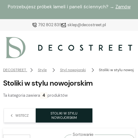
Potrzebujesz próbek lameli i paneli ściennych? →
Zamów
792 802 839
sklep@decostreet.pl
Zaloguj się
Załóż konto
DECOSTREET
Style
Styl nowojorski
Stoliki w stylu nowojo
Stoliki w stylu nowojorskim
Ta kategoria zawiera
4
produktów
Wybierz coś dla siebie z naszej aktualnej oferty lub
zaloguj się, aby przywrócić dodane produkty do listy
STOLIKI W STYLU
WSTECZ
z poprzedniej sesji.
NOWOJORSKIM