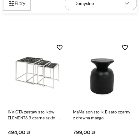
Filtry
Do ulubionych
Do ulubio
INVICTA zestaw stolików
MaMaison stolik Bisato czarny
ELEMENTS 3 czarne szkło -
z drewna mango
imitacja marmuru
494,00 zł
799,00 zł