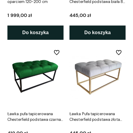
oparciem 120-200 cm
Chesterfield podstawa biała 80
cm
1 999,00 zł
445,00 zł
Do koszyka
Do koszyka
Do ulubionych
Do ulubio
Ławka pufa tapicerowana
Ławka Pufa tapicerowana
Chesterfield podstawa czarna
Chesterfield podstawa złota
80 cm
80 cm