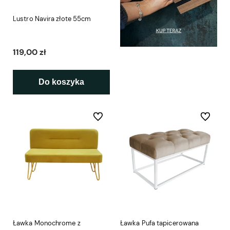
Lustro Navira złote 55cm
119,00 zł
Do koszyka
Do ulubionych
Do ulubio
Ławka Monochrome z
Ławka Pufa tapicerowana