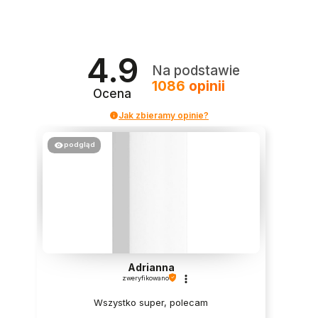
4.9
Na podstawie
1086
opinii
Ocena
Jak zbieramy opinie?
podgląd
Adrianna
zweryfikowano
Wszystko super, polecam