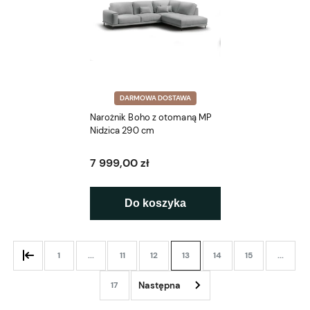
DARMOWA DOSTAWA
Narożnik Boho z otomaną MP
Nidzica 290 cm
7 999,00 zł
Do koszyka
1
...
11
12
13
14
15
...
17