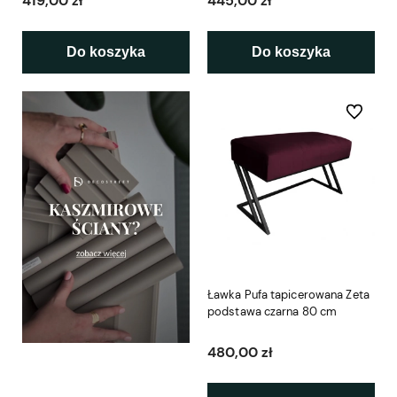
419,00 zł
445,00 zł
Do koszyka
Do koszyka
Do ulubio
Ławka Pufa tapicerowana Zeta
podstawa czarna 80 cm
480,00 zł