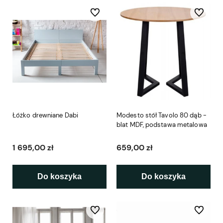
Do ulubionych
Do ulubio
Łóżko drewniane Dabi
Modesto stół Tavolo 80 dąb -
blat MDF, podstawa metalowa
1 695,00 zł
659,00 zł
Do koszyka
Do koszyka
Do ulubionych
Do ulubio