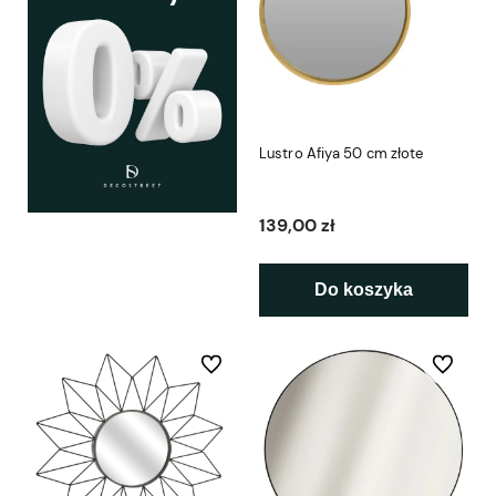
Lustro Afiya 50 cm złote
139,00 zł
Do koszyka
Do ulubionych
Do ulubio