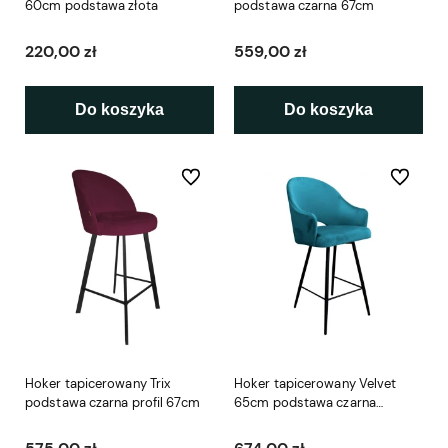
60cm podstawa złota
podstawa czarna 67cm
220,00 zł
559,00 zł
Do koszyka
Do koszyka
Do ulubionych
Do ulubio
Hoker tapicerowany Trix
Hoker tapicerowany Velvet
podstawa czarna profil 67cm
65cm podstawa czarna
metalowa