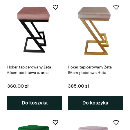
Do ulubionych
Do ulubio
Hoker tapicerowany Zeta
Hoker tapicerowany Zeta
65cm podstawa czarna
66cm podstawa złota
360,00 zł
385,00 zł
Do koszyka
Do koszyka
Do ulubionych
Do ulubio