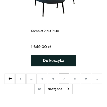
Komplet 2 puf Plum
1 649,00 zł
Do koszyka
1
...
5
6
7
8
9
...
19