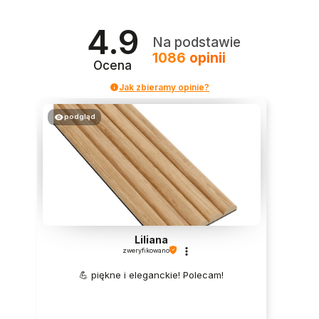
4.9
Na podstawie
1086
opinii
Ocena
Jak zbieramy opinie?
podgląd
Liliana
zweryfikowano
💪 piękne i eleganckie! Polecam!