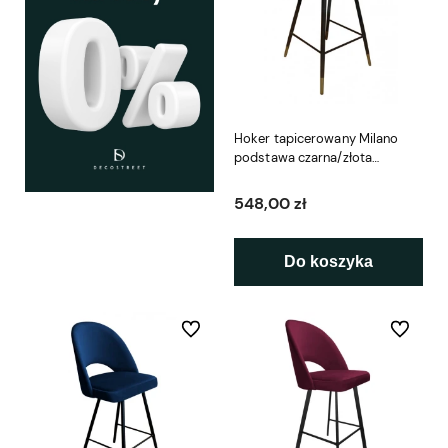
Hoker tapicerowany Milano
podstawa czarna/złota
metalowa
548,00 zł
Do koszyka
Do ulubionych
Do ulubio