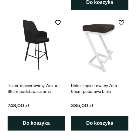
Do koszyka
Do ulubionych
Do ulubio
Hoker tapicerowany Westa
Hoker tapicerowany Zeta
68cm podstawa czarna
65cm podstawa biała
metalowa profil
748,00 zł
385,00 zł
Do koszyka
Do koszyka