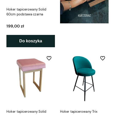
Hoker tapicerowany Solid
60cm podstawa czarna
199,00 zł
Do koszyka
Do ulubionych
Do ulubio
Hoker tapicerowany Solid
Hoker tapicerowany Trix