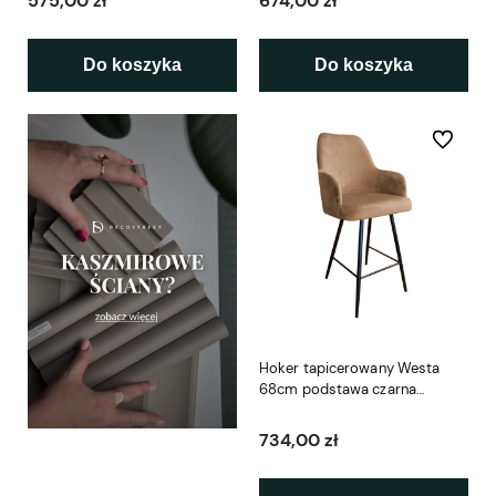
575,00 zł
674,00 zł
Do koszyka
Do koszyka
Do ulubio
Hoker tapicerowany Westa
68cm podstawa czarna
metalowa
734,00 zł