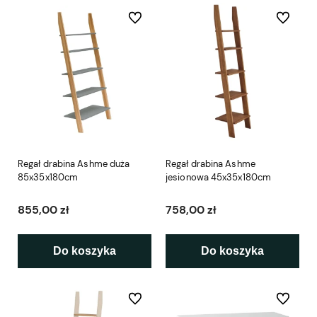
Do ulubionych
Do ulubio
Regał drabina Ashme duża
Regał drabina Ashme
85x35x180cm
jesionowa 45x35x180cm
855,00 zł
758,00 zł
Do koszyka
Do koszyka
Do ulubionych
Do ulubio