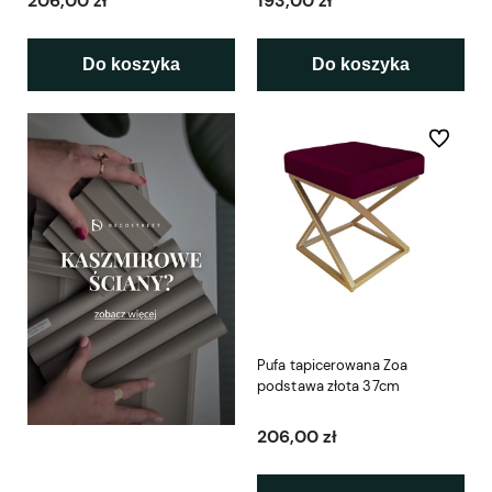
206,00 zł
193,00 zł
Do koszyka
Do koszyka
Do ulubio
Pufa tapicerowana Zoa
podstawa złota 37cm
206,00 zł