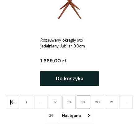
Rozsuwany okrągły stół
jadalniany Jubi śr. 90cm
1 669,00 zł
Do koszyka
1
...
17
18
19
20
21
...
26