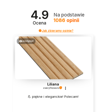
4.9
Na podstawie
1086
opinii
Ocena
Jak zbieramy opinie?
podgląd
Liliana
zweryfikowano
💪 piękne i eleganckie! Polecam!