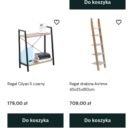
Do koszyka
Do ulubionych
Do ulubio
Regał Cilyan S czarny
Regał drabina Ashme
45x35x180cm
179,00 zł
709,00 zł
Do koszyka
Do koszyka