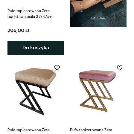
Pufa tapicerowana Zeta
podstawa biała 37x37cm
205,00 zł
Do koszyka
Do ulubionych
Do ulubio
Pufa tapicerowana Zeta
Pufa tapicerowana Zeta