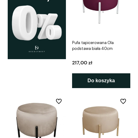
Pufa tapicerowana Ola
podstawa biała 40cm
217,00 zł
Do koszyka
Do ulubionych
Do ulubio