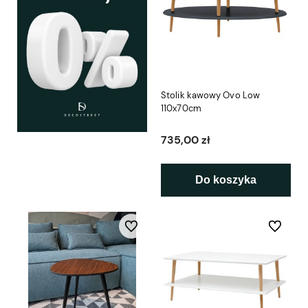
Stolik kawowy Ovo Low
110x70cm
735,00 zł
Do koszyka
Do ulubionych
Do ulubio