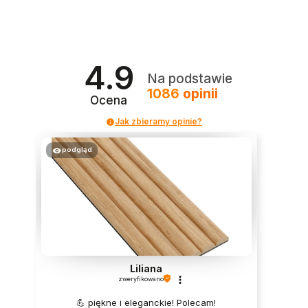
4.9
Na podstawie
1086
opinii
Ocena
Jak zbieramy opinie?
podgląd
Liliana
zweryfikowano
💪 piękne i eleganckie! Polecam!