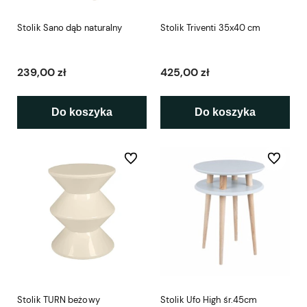
Stolik Sano dąb naturalny
Stolik Triventi 35x40 cm
239,00 zł
425,00 zł
Do koszyka
Do koszyka
Do ulubionych
Do ulubio
Stolik TURN beżowy
Stolik Ufo High śr.45cm