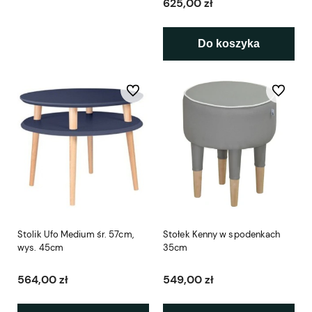
625,00 zł
Do koszyka
Do ulubionych
Do ulubio
Stolik Ufo Medium śr. 57cm,
Stołek Kenny w spodenkach
wys. 45cm
35cm
564,00 zł
549,00 zł