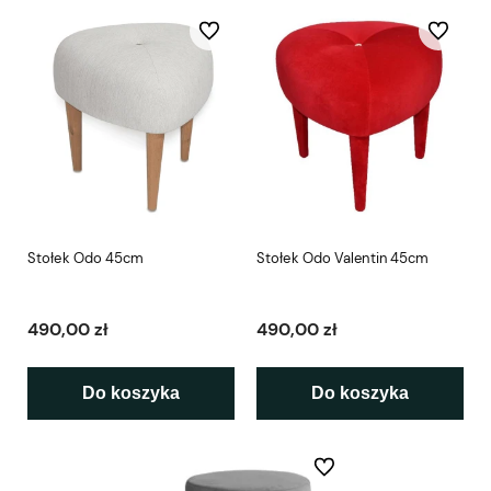
Do ulubionych
Do ulubio
Stołek Odo 45cm
Stołek Odo Valentin 45cm
490,00 zł
490,00 zł
Do koszyka
Do koszyka
Do ulubionych