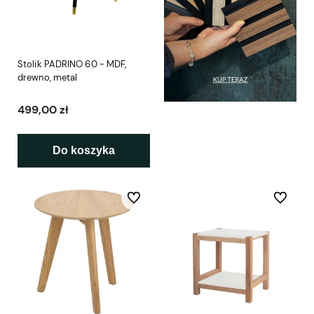
Stolik PADRINO 60 - MDF,
drewno, metal
499,00 zł
Do koszyka
Do ulubionych
Do ulubio