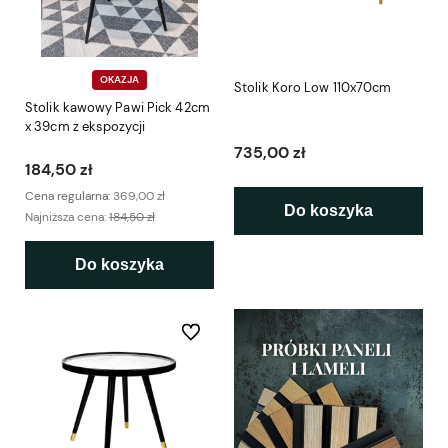
OKAZJA
Stolik Koro Low 110x70cm
Stolik kawowy Pawi Pick 42cm
x 39cm z ekspozycji
735,00 zł
184,50 zł
Cena regularna:
369,00 zł
Do koszyka
Najniższa cena:
184,50 zł
Do koszyka
Do ulubionych