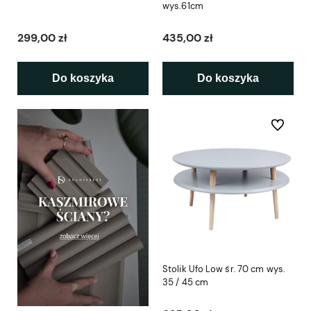
wys.61cm
299,00 zł
435,00 zł
Do koszyka
Do koszyka
Do ulubio
Stolik Ufo Low śr. 70 cm wys.
35 / 45 cm