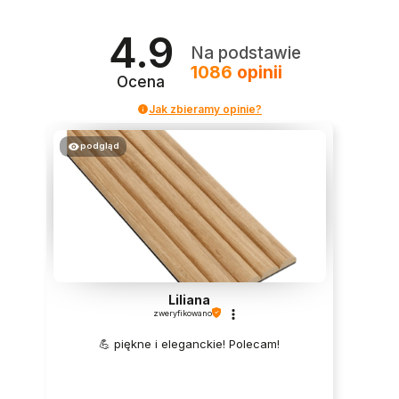
4.9
Na podstawie
1086
opinii
Ocena
Jak zbieramy opinie?
podgląd
Liliana
zweryfikowano
💪 piękne i eleganckie! Polecam!