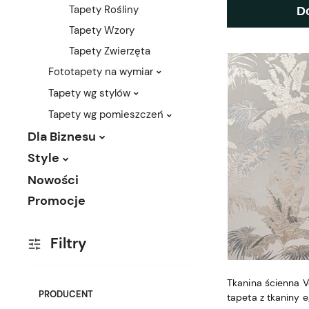
Tapety Rośliny
D
Tapety Wzory
Tapety Zwierzęta
Fototapety na wymiar
Tapety wg stylów
Tapety wg pomieszczeń
Dla Biznesu
Style
Nowości
Promocje
Filtry
Tkanina ścienna V
PRODUCENT
tapeta z tkaniny e