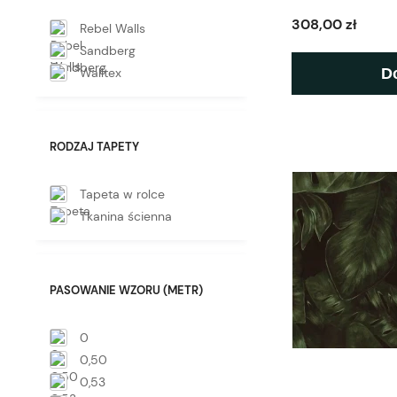
308,00 zł
Rebel Walls
Sandberg
Walltex
D
RODZAJ TAPETY
Tapeta w rolce
Tkanina ścienna
PASOWANIE WZORU (METR)
0
0,50
0,53