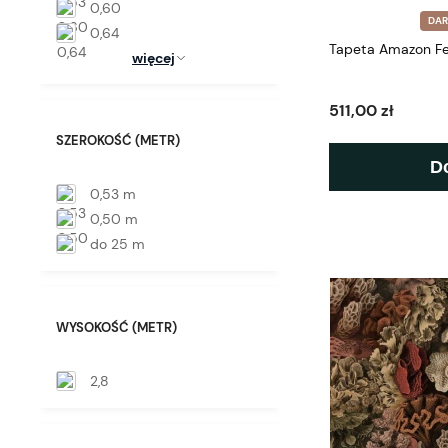
0,60
DA
0,64
Tapeta Amazon Fer
więcej
511,00 zł
SZEROKOŚĆ (METR)
D
0,53 m
0,50 m
do 25 m
WYSOKOŚĆ (METR)
2,8