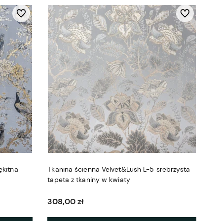
Do ulubionych
Do ulubionych
ękitna
Tkanina ścienna Velvet&Lush L-5 srebrzysta
tapeta z tkaniny w kwiaty
308,00 zł