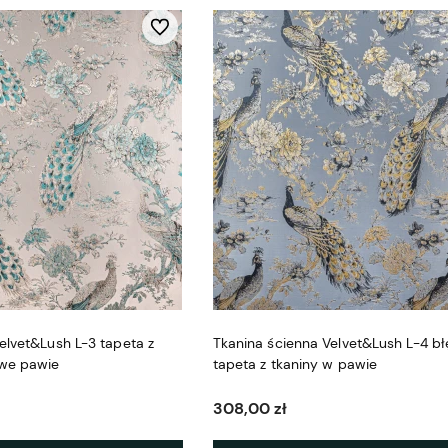
Do ulubionych
elvet&Lush L-3 tapeta z
Tkanina ścienna Velvet&Lush L-4 bł
owe pawie
tapeta z tkaniny w pawie
308,00 zł