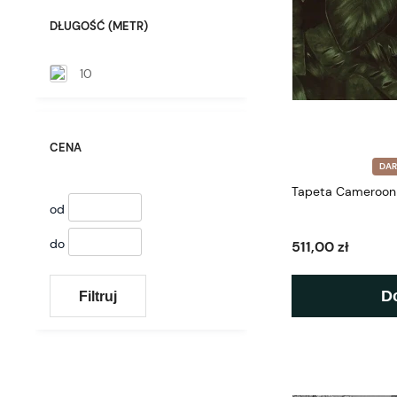
DŁUGOŚĆ (METR)
10
CENA
DA
Tapeta Cameroon 
od
do
511,00 zł
D
Filtruj