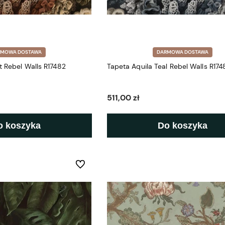
RMOWA DOSTAWA
DARMOWA DOSTAWA
t Rebel Walls R17482
Tapeta Aquila Teal Rebel Walls R174
511,00 zł
o koszyka
Do koszyka
Do ulubionych