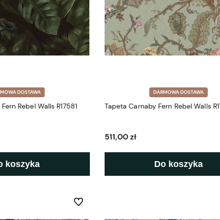
RMOWA DOSTAWA
DARMOWA DOSTAWA
Fern Rebel Walls R17581
Tapeta Carnaby Fern Rebel Walls R1
511,00 zł
o koszyka
Do koszyka
Do ulubionych