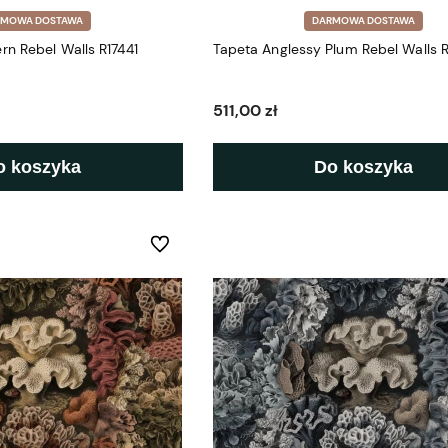
RMOWA DOSTAWA
DARMOWA DOSTAWA
n Rebel Walls R17441
Tapeta Anglessy Plum Rebel Walls R
511,00 zł
o koszyka
Do koszyka
Do ulubionych