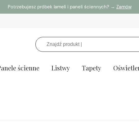
Potrzebujesz próbek lameli i paneli ściennych? →
Zamów
Panele ścienne
Listwy
Tapety
Oświetle