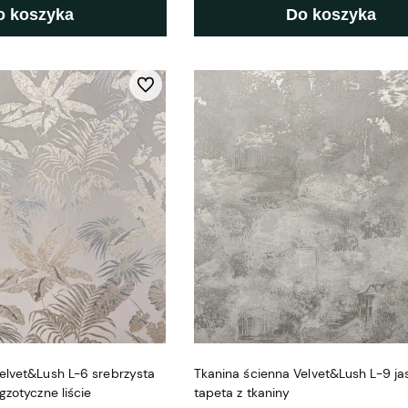
o koszyka
Do koszyka
Do ulubionych
elvet&Lush L-6 srebrzysta
Tkanina ścienna Velvet&Lush L-9 ja
gzotyczne liście
tapeta z tkaniny