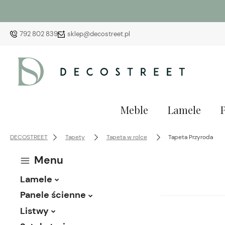
792 802 839
sklep@decostreet.pl
Meble
Lamele
DECOSTREET
Tapety
Tapeta w rolce
Tapeta Przyroda
Menu
Lamele
Panele ścienne
Listwy