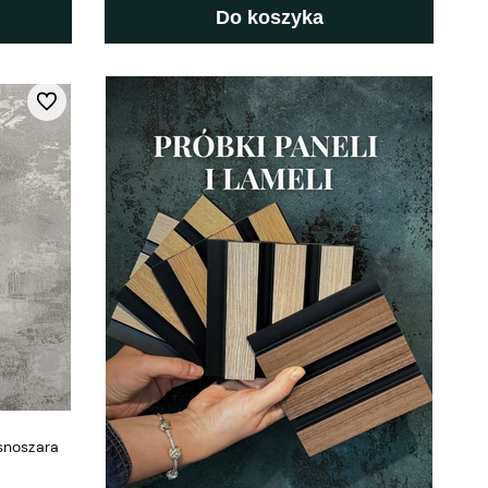
Do koszyka
Do ulubionych
snoszara