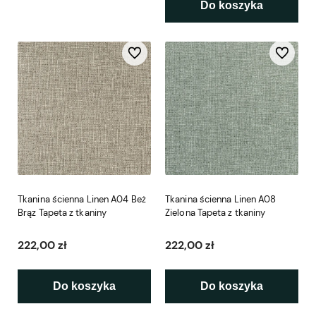
Do koszyka
Do ulubionych
Do ulubio
Tkanina ścienna Linen A04 Beż
Tkanina ścienna Linen A08
Brąz Tapeta z tkaniny
Zielona Tapeta z tkaniny
222,00 zł
222,00 zł
Do koszyka
Do koszyka