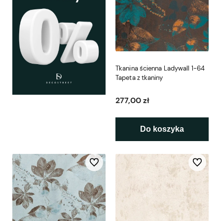
Tkanina ścienna Ladywall 1-64
Tapeta z tkaniny
277,00 zł
Do koszyka
Do ulubionych
Do ulubio