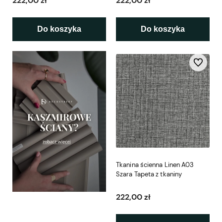
222,00 zł
222,00 zł
Do koszyka
Do koszyka
Do ulubio
Tkanina ścienna Linen A03
Szara Tapeta z tkaniny
222,00 zł