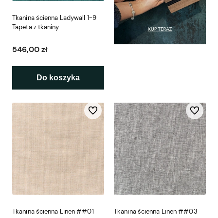
Tkanina ścienna Ladywall 1-9
Tapeta z tkaniny
546,00 zł
Do koszyka
Do ulubionych
Do ulubio
Tkanina ścienna Linen ##01
Tkanina ścienna Linen ##03