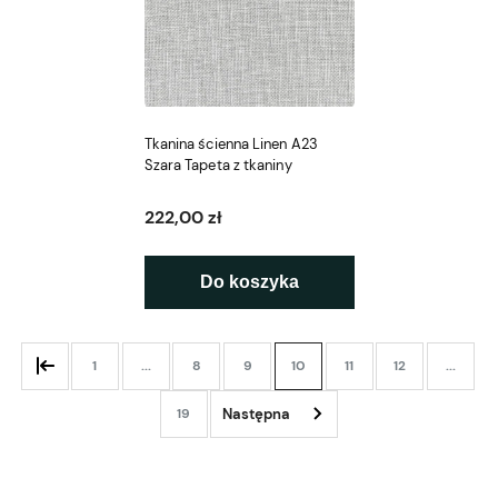
Tkanina ścienna Linen A23
Szara Tapeta z tkaniny
222,00 zł
Do koszyka
1
...
8
9
10
11
12
...
19