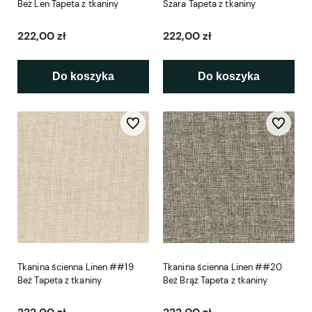
Beż Len Tapeta z tkaniny
Szara Tapeta z tkaniny
222,00 zł
222,00 zł
Do koszyka
Do koszyka
Do ulubionych
Do ulubio
Tkanina ścienna Linen ##19
Tkanina ścienna Linen ##20
Beż Tapeta z tkaniny
Beż Brąz Tapeta z tkaniny