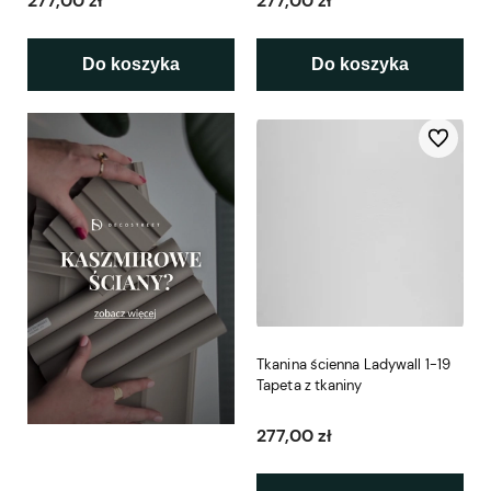
277,00 zł
277,00 zł
Do koszyka
Do koszyka
Do ulubio
Tkanina ścienna Ladywall 1-19
Tapeta z tkaniny
277,00 zł