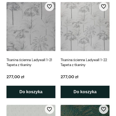
Do ulubionych
Do ulubio
Tkanina ścienna Ladywall 1-21
Tkanina ścienna Ladywall 1-22
Tapeta z tkaniny
Tapeta z tkaniny
277,00 zł
277,00 zł
Do koszyka
Do koszyka
Do ulubionych
Do ulubio