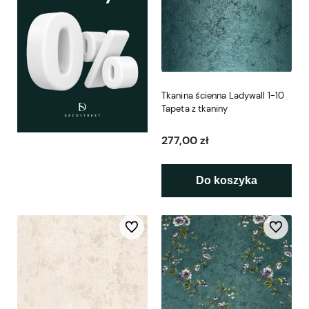
Tkanina ścienna Ladywall 1-10
Tapeta z tkaniny
277,00 zł
Do koszyka
Do ulubionych
Do ulubio