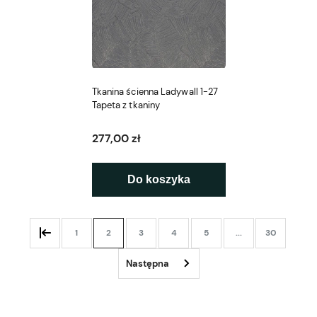
Tkanina ścienna Ladywall 1-27
Tapeta z tkaniny
277,00 zł
Do koszyka
1
2
3
4
5
...
30