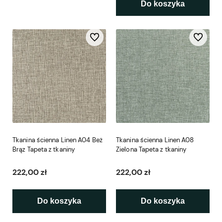
Do koszyka
Do ulubionych
Do ulubio
Tkanina ścienna Linen A04 Beż
Tkanina ścienna Linen A08
Brąz Tapeta z tkaniny
Zielona Tapeta z tkaniny
222,00 zł
222,00 zł
Do koszyka
Do koszyka