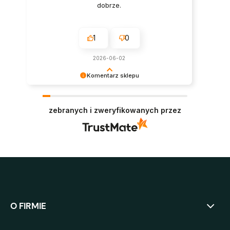
dobrze.
1
0
2026-06-02
Komentarz sklepu
Bardzo dziękujemy za zaufanie i pozytywną
opinię. Oby panele służyły jak najdłużej i
zebranych i zweryfikowanych przez
niezmiennie cieszyły oko. Pozdrawiamy :)
O FIRMIE