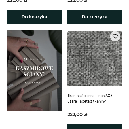
222,00 zł
222,00 zł
Do koszyka
Do koszyka
Do ulubio
Tkanina ścienna Linen A03
Szara Tapeta z tkaniny
222,00 zł