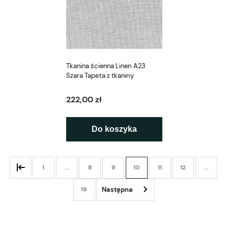
Tkanina ścienna Linen A23
Szara Tapeta z tkaniny
222,00 zł
Do koszyka
1
...
8
9
10
11
12
...
19