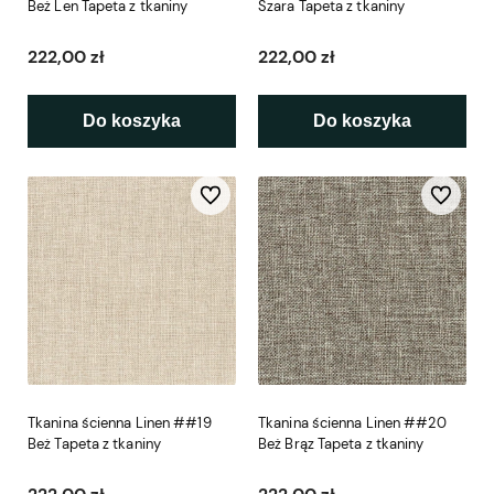
Beż Len Tapeta z tkaniny
Szara Tapeta z tkaniny
222,00 zł
222,00 zł
Do koszyka
Do koszyka
Do ulubionych
Do ulubio
Tkanina ścienna Linen ##19
Tkanina ścienna Linen ##20
Beż Tapeta z tkaniny
Beż Brąz Tapeta z tkaniny