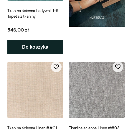
Tkanina ścienna Ladywall 1-9
Tapeta z tkaniny
546,00 zł
Do koszyka
Do ulubionych
Do ulubio
Tkanina ścienna Linen ##01
Tkanina ścienna Linen ##03