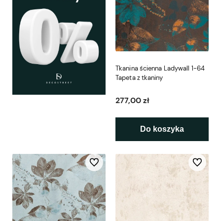
Tkanina ścienna Ladywall 1-64
Tapeta z tkaniny
277,00 zł
Do koszyka
Do ulubionych
Do ulubio