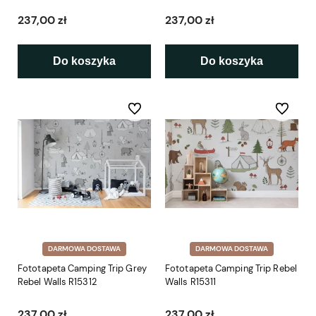
237,00 zł
237,00 zł
Do koszyka
Do koszyka
Do ulubionych
Do ulubio
DARMOWA DOSTAWA
DARMOWA DOSTAWA
Fototapeta Camping Trip Grey
Fototapeta Camping Trip Rebel
Rebel Walls R15312
Walls R15311
237,00 zł
237,00 zł