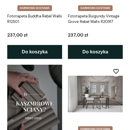
DARMOWA DOSTAWA
DARMOWA DOSTAWA
Fototapeta Buddha Rebel Walls
Fototapeta Burgundy Vintage
R12501
Grove Rebel Walls R20917
237,00 zł
237,00 zł
Do koszyka
Do koszyka
Do ulubio
DARMOWA DOSTAWA