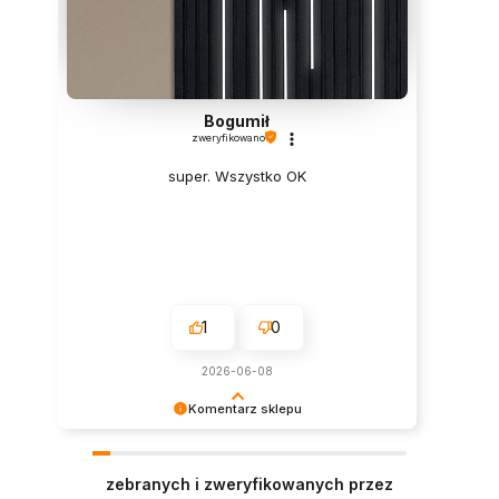
Bogumił
zweryfikowano
super. Wszystko OK
1
0
2026-06-08
Komentarz sklepu
Dziękujemy za opinię! Polecamy się na
przyszłość :)
zebranych i zweryfikowanych przez