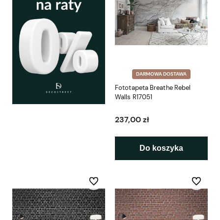
DARMOWA DOSTAWA
Fototapeta Breathe Rebel
Walls R17051
237,00 zł
Do koszyka
Do ulubionych
Do ulubio