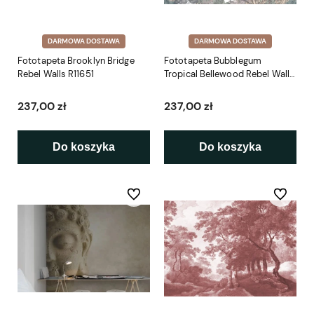
DARMOWA DOSTAWA
DARMOWA DOSTAWA
Fototapeta Brooklyn Bridge
Fototapeta Bubblegum
Rebel Walls R11651
Tropical Bellewood Rebel Walls
R17593
237,00 zł
237,00 zł
Do koszyka
Do koszyka
Do ulubionych
Do ulubio