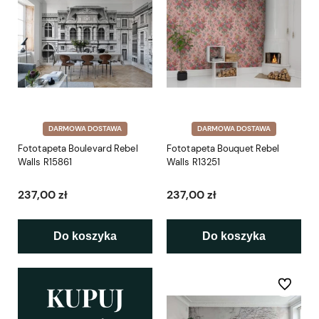
DARMOWA DOSTAWA
DARMOWA DOSTAWA
Fototapeta Boulevard Rebel
Fototapeta Bouquet Rebel
Walls R15861
Walls R13251
237,00 zł
237,00 zł
Do koszyka
Do koszyka
Do ulubio