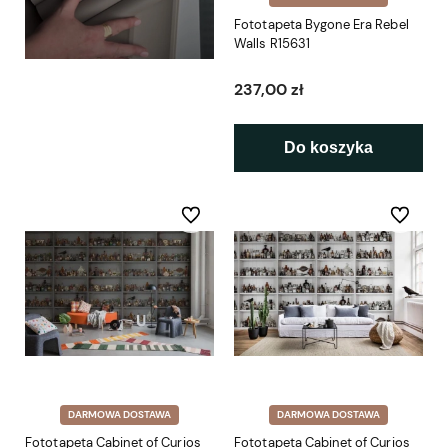
Fototapeta Bygone Era Rebel
Walls R15631
237,00 zł
Do koszyka
Do ulubionych
Do ulubio
DARMOWA DOSTAWA
DARMOWA DOSTAWA
Fototapeta Cabinet of Curios
Fototapeta Cabinet of Curios