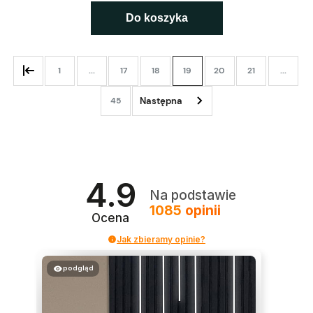
Do koszyka
1
...
17
18
19
20
21
...
45
4.9
Na podstawie
1085
opinii
Ocena
Jak zbieramy opinie?
podgląd