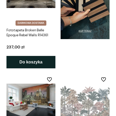
DARMOWA DOSTAWA
Fototapeta Broken Belle
Epoque Rebel Walls R14361
237,00 zł
Do koszyka
Do ulubionych
Do ulubio