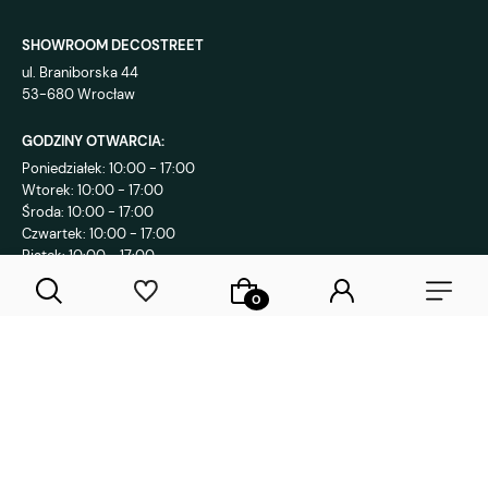
SHOWROOM DECOSTREET
ul. Braniborska 44
53-680 Wrocław
GODZINY OTWARCIA:
Poniedziałek: 10:00 - 17:00
Wtorek: 10:00 - 17:00
Środa: 10:00 - 17:00
Czwartek: 10:00 - 17:00
Piątek: 10:00 - 17:00
KONTAKT:
+48 792 802 839
sklep@decostreet.pl
4.9
1085
opinii