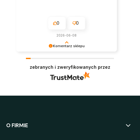
0
0
2026-06-08
Komentarz sklepu
Super, dziękujemy za pozostawienie opinii.
Polecamy się w przyszłości :)
zebranych i zweryfikowanych przez
O FIRMIE