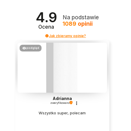
4.9
Na podstawie
1089
opinii
Ocena
Jak zbieramy opinie?
podgląd
Adrianna
zweryfikowano
Wszystko super, polecam