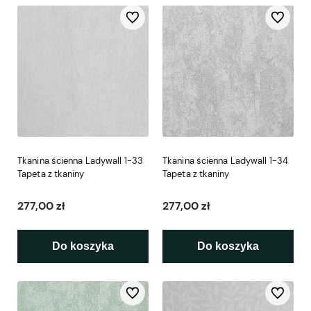
Do ulubionych
Do ulubio
Tkanina ścienna Ladywall 1-33
Tkanina ścienna Ladywall 1-34
Tapeta z tkaniny
Tapeta z tkaniny
277,00 zł
277,00 zł
Do koszyka
Do koszyka
Do ulubionych
Do ulubio