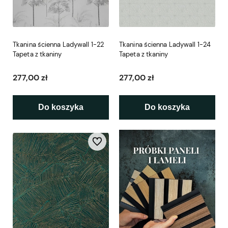
Tkanina ścienna Ladywall 1-22
Tkanina ścienna Ladywall 1-24
Tapeta z tkaniny
Tapeta z tkaniny
277,00 zł
277,00 zł
Do koszyka
Do koszyka
Do ulubionych