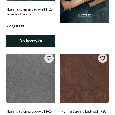
Tkanina ścienna Ladywall 1-26
Tapeta z tkaniny
277,00 zł
Do koszyka
Do ulubionych
Do ulubio
Tkanina ścienna Ladywall 1-27
Tkanina ścienna Ladywall 1-28