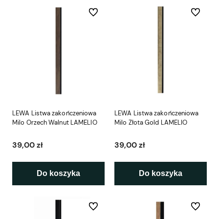
Do ulubionych
Do ulubio
LEWA Listwa zakończeniowa
LEWA Listwa zakończeniowa
Milo Orzech Walnut LAMELIO
Milo Złota Gold LAMELIO
39,00 zł
39,00 zł
Do koszyka
Do koszyka
Do ulubionych
Do ulubio