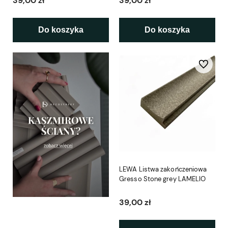
39,00 zł
39,00 zł
Do koszyka
Do koszyka
Do ulubio
LEWA Listwa zakończeniowa
Gresso Stone grey LAMELIO
39,00 zł