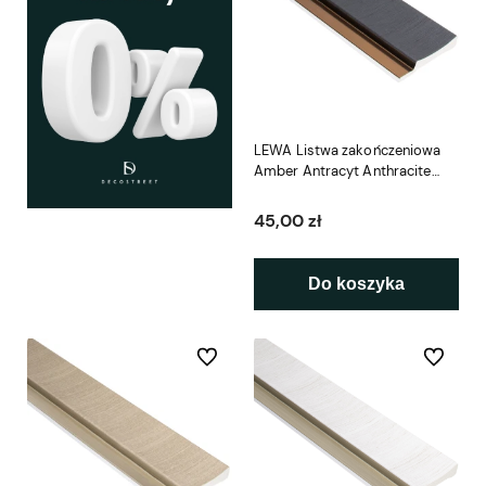
LEWA Listwa zakończeniowa
Amber Antracyt Anthracite
LAMELIO
45,00 zł
Do koszyka
Do ulubionych
Do ulubio