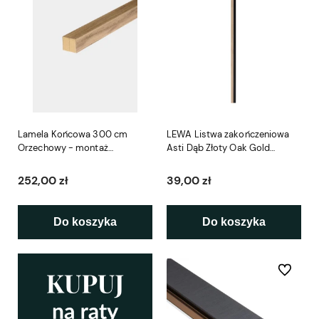
Lamela Końcowa 300 cm
LEWA Listwa zakończeniowa
Orzechowy - montaż
Asti Dąb Złoty Oak Gold
bezpośrednio na ścianie
LAMELIO
Woodupp
252,00 zł
39,00 zł
Do koszyka
Do koszyka
Do ulubio