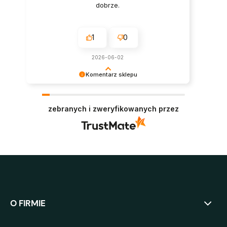
dobrze.
1
0
2026-06-02
Komentarz sklepu
Bardzo dziękujemy za zaufanie i pozytywną
opinię. Oby panele służyły jak najdłużej i
zebranych i zweryfikowanych przez
niezmiennie cieszyły oko. Pozdrawiamy :)
O FIRMIE