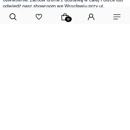
odwiedź nasz showroom we Wrocławiu przy ul.
Braniborskiej - i oceń jakość osobiście.
CZYTAJ WIĘCEJ
Lamele drewniane i panele ścienne
- wyposażenie wnętrz Wrocław |
DECOSTREET
Działamy od 2012 roku
Zamów próbkę
Sprawdzona jakość i obsługa
Sprawdź przed zakupe
Specjalizujemy się przede wszystkim w
lamelach
drewnianych
i
panelach ściennych
- produktach, które
w sposób przemyślany i trwały zmieniają charakter
każdego pomieszczenia. W ofercie znajdziesz klasyczne
lamele drewniane
w starannie dobranych kolorach i
wykończeniach oraz
wodoodporne lamele i panele
ścienne
- rozwiązanie sprawdzone w łazienkach i
kuchniach, gdzie estetyka musi iść w parze z
odpornością na wilgoć. Przed zakupem możesz zamówić
próbki materiałów, by ocenić fakturę i kolor w swoim