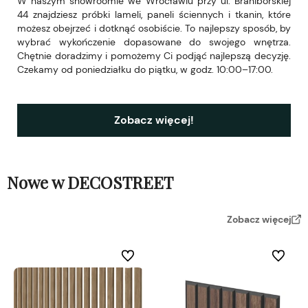
W naszym showroomie we Wrocławiu przy ul. Braniborskiej
44 znajdziesz próbki lameli, paneli ściennych i tkanin, które
możesz obejrzeć i dotknąć osobiście. To najlepszy sposób, by
wybrać wykończenie dopasowane do swojego wnętrza.
Chętnie doradzimy i pomożemy Ci podjąć najlepszą decyzję.
Czekamy od poniedziałku do piątku, w godz. 10:00–17:00.
Zobacz więcej!
Nowe w DECOSTREET
Zobacz więcej
Do ulubionych
Do ulubi