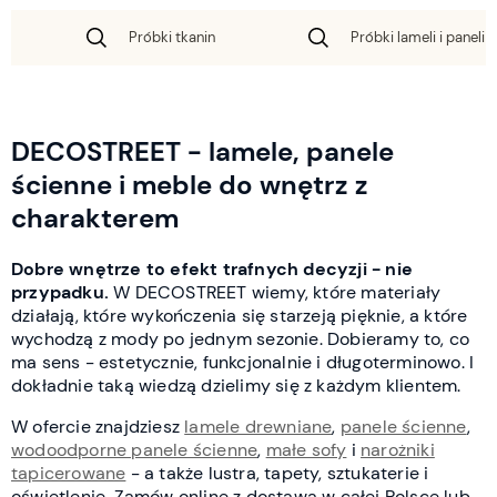
Próbki tkanin
Próbki lameli i paneli 
DECOSTREET - lamele, panele
ścienne i meble do wnętrz z
charakterem
Dobre wnętrze to efekt trafnych decyzji - nie
przypadku.
W DECOSTREET wiemy, które materiały
działają, które wykończenia się starzeją pięknie, a które
wychodzą z mody po jednym sezonie. Dobieramy to, co
ma sens - estetycznie, funkcjonalnie i długoterminowo. I
dokładnie taką wiedzą dzielimy się z każdym klientem.
W ofercie znajdziesz
lamele drewniane
,
panele ścienne
,
wodoodporne panele ścienne
,
małe sofy
i
narożniki
tapicerowane
- a także lustra, tapety, sztukaterie i
oświetlenie. Zamów online z dostawą w całej Polsce lub