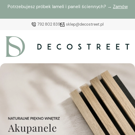
Potrzebujesz próbek lameli i paneli ściennych? →
Zamów
792 802 839
sklep@decostreet.pl
Zaloguj się
Załóż konto
Wybierz coś dla siebie z naszej aktualnej oferty lub
zaloguj się, aby przywrócić dodane produkty do listy
z poprzedniej sesji.