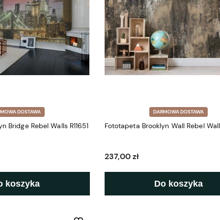
RMOWA DOSTAWA
DARMOWA DOSTAWA
yn Bridge Rebel Walls R11651
Fototapeta Brooklyn Wall Rebel Wal
237,00 zł
o koszyka
Do koszyka