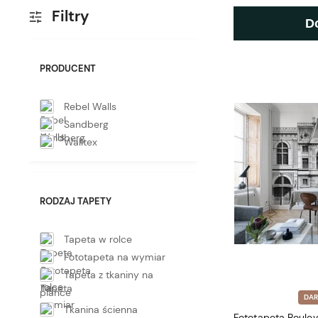
Filtry
D
PRODUCENT
Rebel Walls
Sandberg
Walltex
RODZAJ TAPETY
Tapeta w rolce
Fototapeta na wymiar
Tapeta z tkaniny na
piance
DA
Tkanina ścienna
Fototapeta Boulev