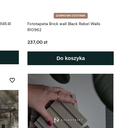
DARMOWA DOSTAWA
R14541
Fototapeta Brick wall Black Rebel Walls
R10962
237,00 zł
Do koszyka
Do ulubionych