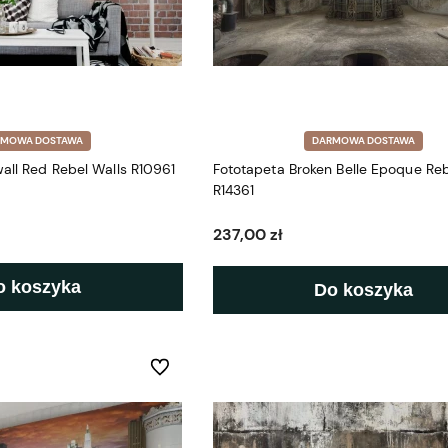
RMOWA DOSTAWA
DARMOWA DOSTAWA
wall Red Rebel Walls R10961
Fototapeta Broken Belle Epoque Reb
R14361
237,00 zł
o koszyka
Do koszyka
Do ulubionych