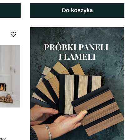
Do koszyka
Do ulubionych
251