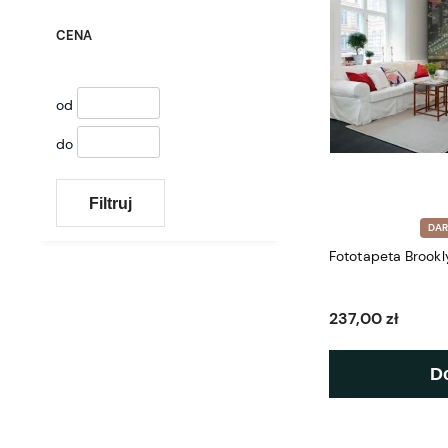
CENA
od
do
Filtruj
DA
Fototapeta Brookl
237,00 zł
D