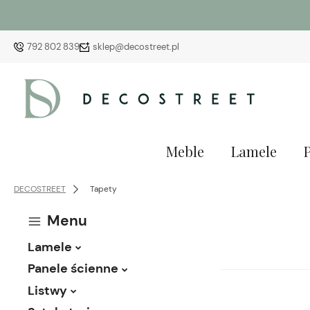
792 802 839
sklep@decostreet.pl
Meble
Lamele
DECOSTREET
Tapety
Menu
Lamele
Panele ścienne
Listwy