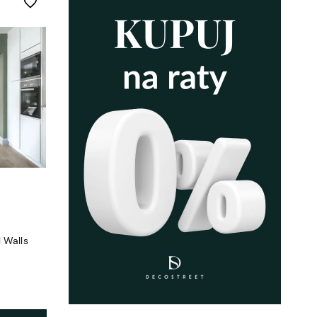
Do ulubionych
 Walls