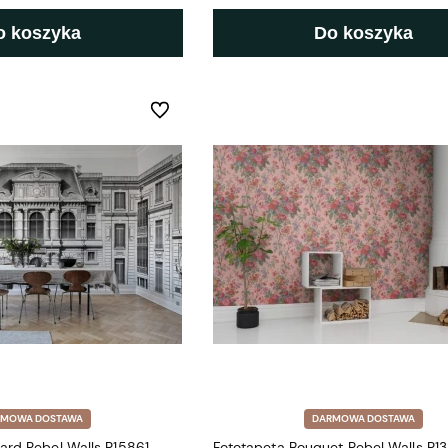
o koszyka
Do koszyka
Do ulubionych
RMOWA DOSTAWA
DARMOWA DOSTAWA
ard Rebel Walls R15861
Fototapeta Bouquet Rebel Walls R13