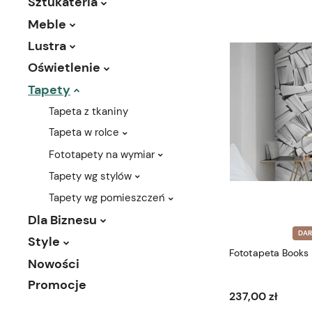
Sztukateria
Meble
Lustra
Oświetlenie
Tapety
Tapeta z tkaniny
Tapeta w rolce
Fototapety na wymiar
Tapety wg stylów
Tapety wg pomieszczeń
Dla Biznesu
DA
Style
Fototapeta Books 
Nowości
Promocje
237,00 zł