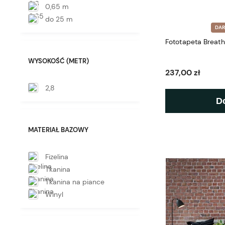
0,65 m
do 25 m
DA
Fototapeta Breath
WYSOKOŚĆ (METR)
237,00 zł
2,8
D
MATERIAŁ BAZOWY
Fizelina
Tkanina
Tkanina na piance
Winyl