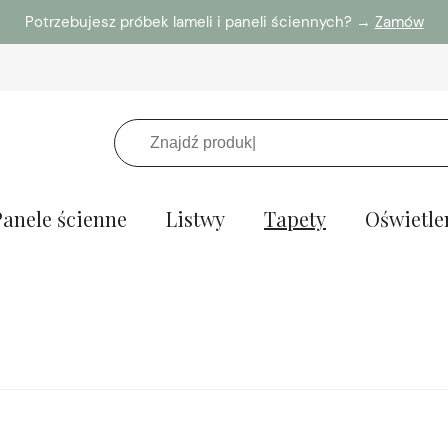
Potrzebujesz próbek lameli i paneli ściennych? →
Zamów
Panele ścienne
Listwy
Tapety
Oświetle