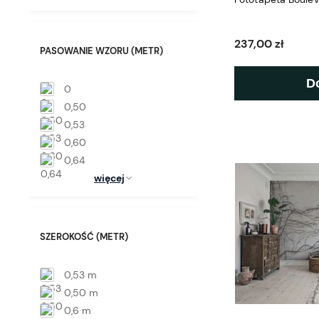
237,00 zł
PASOWANIE WZORU (METR)
D
0
0,50
0,53
0,60
0,64
więcej
SZEROKOŚĆ (METR)
0,53 m
0,50 m
0,6 m