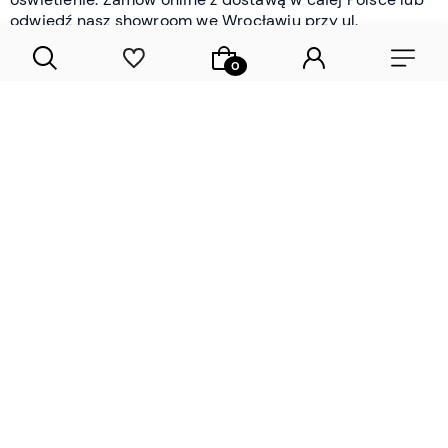
odwiedź nasz showroom we Wrocławiu przy ul.
Braniborskiej - i oceń jakość osobiście.
CZYTAJ WIĘCEJ
Lamele drewniane i panele ścienne
- wyposażenie wnętrz Wrocław |
DECOSTREET
Działamy od 2012 roku
Zamów próbkę
Sprawdzona jakość i obsługa
Sprawdź przed zakupe
Specjalizujemy się przede wszystkim w
lamelach
drewnianych
i
panelach ściennych
- produktach, które
w sposób przemyślany i trwały zmieniają charakter
każdego pomieszczenia. W ofercie znajdziesz klasyczne
lamele drewniane
w starannie dobranych kolorach i
wykończeniach oraz
wodoodporne lamele i panele
ścienne
- rozwiązanie sprawdzone w łazienkach i
kuchniach, gdzie estetyka musi iść w parze z
odpornością na wilgoć. Przed zakupem możesz zamówić
próbki materiałów, by ocenić fakturę i kolor w swoim