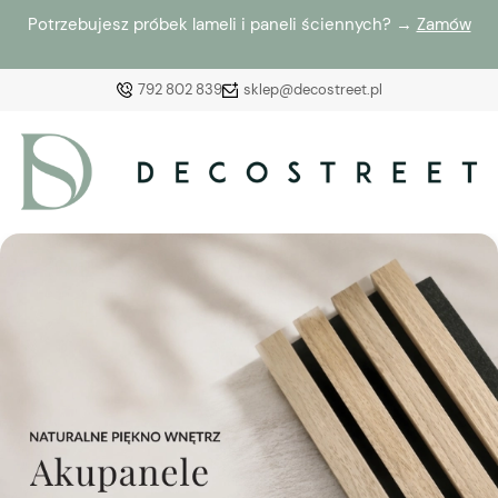
Potrzebujesz próbek lameli i paneli ściennych? →
Zamów
792 802 839
sklep@decostreet.pl
Zaloguj się
Załóż konto
Wybierz coś dla siebie z naszej aktualnej oferty lub
zaloguj się, aby przywrócić dodane produkty do listy
z poprzedniej sesji.