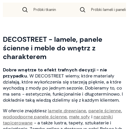
Próbki tkanin
Próbki lameli i paneli 
DECOSTREET - lamele, panele
ścienne i meble do wnętrz z
charakterem
Dobre wnętrze to efekt trafnych decyzji - nie
przypadku.
W DECOSTREET wiemy, które materiały
działają, które wykończenia się starzeją pięknie, a które
wychodzą z mody po jednym sezonie. Dobieramy to, co
ma sens - estetycznie, funkcjonalnie i długoterminowo. I
dokładnie taką wiedzą dzielimy się z każdym klientem.
W ofercie znajdziesz
lamele drewniane
,
panele ścienne
,
wodoodporne panele ścienne
,
małe sofy
i
narożniki
tapicerowane
- a także lustra, tapety, sztukaterie i
oświetlenie. Zamów online z dostawą w całej Polsce lub