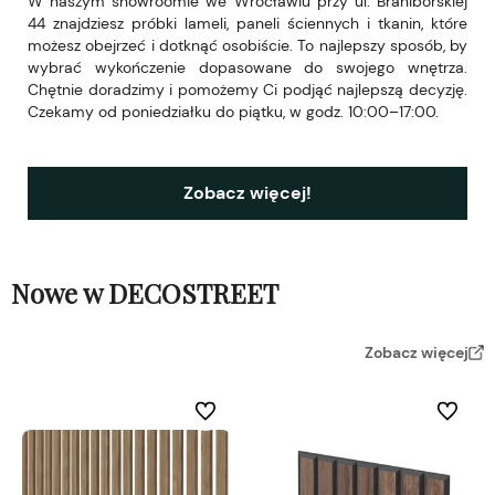
W naszym showroomie we Wrocławiu przy ul. Braniborskiej
44 znajdziesz próbki lameli, paneli ściennych i tkanin, które
możesz obejrzeć i dotknąć osobiście. To najlepszy sposób, by
wybrać wykończenie dopasowane do swojego wnętrza.
Chętnie doradzimy i pomożemy Ci podjąć najlepszą decyzję.
Czekamy od poniedziałku do piątku, w godz. 10:00–17:00.
Zobacz więcej!
Nowe w DECOSTREET
Zobacz więcej
Do ulubionych
Do ulubi