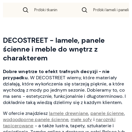
Próbki tkanin
Próbki lameli i paneli 
DECOSTREET - lamele, panele
ścienne i meble do wnętrz z
charakterem
Dobre wnętrze to efekt trafnych decyzji - nie
przypadku.
W DECOSTREET wiemy, które materiały
działają, które wykończenia się starzeją pięknie, a które
wychodzą z mody po jednym sezonie. Dobieramy to, co
ma sens - estetycznie, funkcjonalnie i długoterminowo. I
dokładnie taką wiedzą dzielimy się z każdym klientem.
W ofercie znajdziesz
lamele drewniane
,
panele ścienne
,
wodoodporne panele ścienne
,
małe sofy
i
narożniki
tapicerowane
- a także lustra, tapety, sztukaterie i
oświetlenie. Zamów online z dostawą w całej Polsce lub