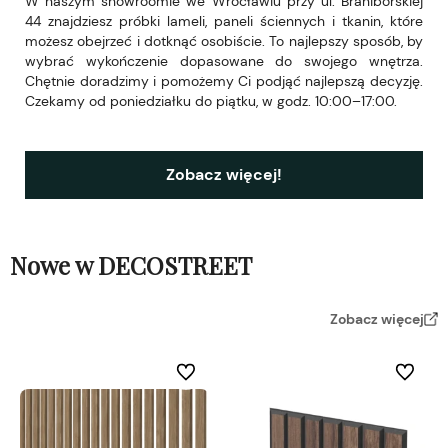
W naszym showroomie we Wrocławiu przy ul. Braniborskiej
44 znajdziesz próbki lameli, paneli ściennych i tkanin, które
możesz obejrzeć i dotknąć osobiście. To najlepszy sposób, by
wybrać wykończenie dopasowane do swojego wnętrza.
Chętnie doradzimy i pomożemy Ci podjąć najlepszą decyzję.
Czekamy od poniedziałku do piątku, w godz. 10:00–17:00.
Zobacz więcej!
Nowe w DECOSTREET
Zobacz więcej
Do ulubionych
Do ulubi