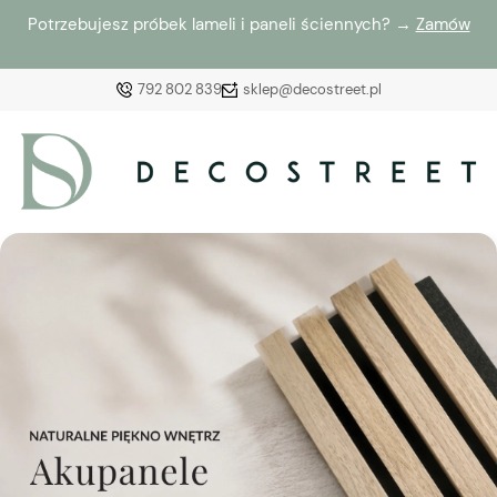
Potrzebujesz próbek lameli i paneli ściennych? →
Zamów
792 802 839
sklep@decostreet.pl
Zaloguj się
Załóż konto
Wybierz coś dla siebie z naszej aktualnej oferty lub
zaloguj się, aby przywrócić dodane produkty do listy
z poprzedniej sesji.