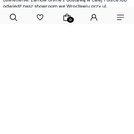
odwiedź nasz showroom we Wrocławiu przy ul.
Braniborskiej - i oceń jakość osobiście.
CZYTAJ WIĘCEJ
Lamele drewniane i panele ścienne
- wyposażenie wnętrz Wrocław |
DECOSTREET
Działamy od 2012 roku
Zamów próbkę
Sprawdzona jakość i obsługa
Sprawdź przed zakupe
Specjalizujemy się przede wszystkim w
lamelach
drewnianych
i
panelach ściennych
- produktach, które
w sposób przemyślany i trwały zmieniają charakter
każdego pomieszczenia. W ofercie znajdziesz klasyczne
lamele drewniane
w starannie dobranych kolorach i
wykończeniach oraz
wodoodporne lamele i panele
ścienne
- rozwiązanie sprawdzone w łazienkach i
kuchniach, gdzie estetyka musi iść w parze z
odpornością na wilgoć. Przed zakupem możesz zamówić
próbki materiałów, by ocenić fakturę i kolor w swoim