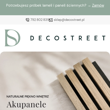
Potrzebujesz próbek lameli i paneli ściennych? →
Zamów
792 802 839
sklep@decostreet.pl
Zaloguj się
Załóż konto
Wybierz coś dla siebie z naszej aktualnej oferty lub
zaloguj się, aby przywrócić dodane produkty do listy
z poprzedniej sesji.