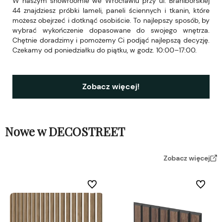
W naszym showroomie we Wrocławiu przy ul. Braniborskiej
44 znajdziesz próbki lameli, paneli ściennych i tkanin, które
możesz obejrzeć i dotknąć osobiście. To najlepszy sposób, by
wybrać wykończenie dopasowane do swojego wnętrza.
Chętnie doradzimy i pomożemy Ci podjąć najlepszą decyzję.
Czekamy od poniedziałku do piątku, w godz. 10:00–17:00.
Zobacz więcej!
Nowe w DECOSTREET
Zobacz więcej
Do ulubionych
Do ulubi