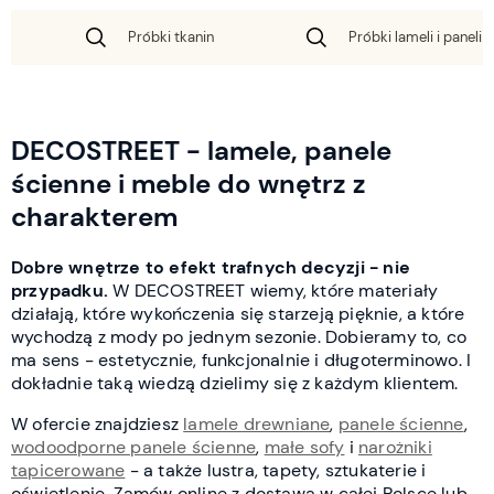
Próbki tkanin
Próbki lameli i paneli 
DECOSTREET - lamele, panele
ścienne i meble do wnętrz z
charakterem
Dobre wnętrze to efekt trafnych decyzji - nie
przypadku.
W DECOSTREET wiemy, które materiały
działają, które wykończenia się starzeją pięknie, a które
wychodzą z mody po jednym sezonie. Dobieramy to, co
ma sens - estetycznie, funkcjonalnie i długoterminowo. I
dokładnie taką wiedzą dzielimy się z każdym klientem.
W ofercie znajdziesz
lamele drewniane
,
panele ścienne
,
wodoodporne panele ścienne
,
małe sofy
i
narożniki
tapicerowane
- a także lustra, tapety, sztukaterie i
oświetlenie. Zamów online z dostawą w całej Polsce lub