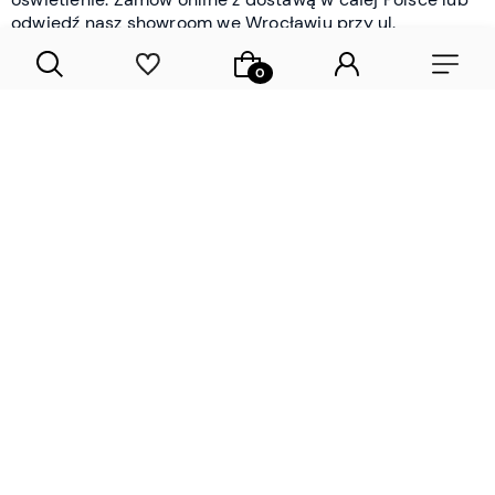
odwiedź nasz showroom we Wrocławiu przy ul.
Braniborskiej - i oceń jakość osobiście.
CZYTAJ WIĘCEJ
Lamele drewniane i panele ścienne
- wyposażenie wnętrz Wrocław |
DECOSTREET
Działamy od 2012 roku
Zamów próbkę
Sprawdzona jakość i obsługa
Sprawdź przed zakupe
Specjalizujemy się przede wszystkim w
lamelach
drewnianych
i
panelach ściennych
- produktach, które
w sposób przemyślany i trwały zmieniają charakter
każdego pomieszczenia. W ofercie znajdziesz klasyczne
lamele drewniane
w starannie dobranych kolorach i
wykończeniach oraz
wodoodporne lamele i panele
ścienne
- rozwiązanie sprawdzone w łazienkach i
kuchniach, gdzie estetyka musi iść w parze z
odpornością na wilgoć. Przed zakupem możesz zamówić
próbki materiałów, by ocenić fakturę i kolor w swoim