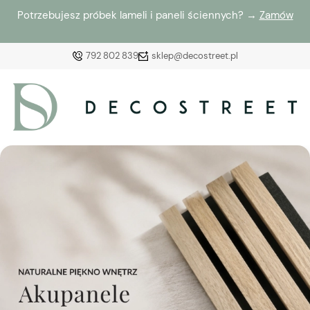
Potrzebujesz próbek lameli i paneli ściennych? →
Zamów
792 802 839
sklep@decostreet.pl
Zaloguj się
Załóż konto
Wybierz coś dla siebie z naszej aktualnej oferty lub
zaloguj się, aby przywrócić dodane produkty do listy
z poprzedniej sesji.