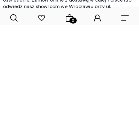
odwiedź nasz showroom we Wrocławiu przy ul.
Braniborskiej - i oceń jakość osobiście.
CZYTAJ WIĘCEJ
Lamele drewniane i panele ścienne
- wyposażenie wnętrz Wrocław |
DECOSTREET
Działamy od 2012 roku
Zamów próbkę
Sprawdzona jakość i obsługa
Sprawdź przed zakupe
Specjalizujemy się przede wszystkim w
lamelach
drewnianych
i
panelach ściennych
- produktach, które
w sposób przemyślany i trwały zmieniają charakter
każdego pomieszczenia. W ofercie znajdziesz klasyczne
lamele drewniane
w starannie dobranych kolorach i
wykończeniach oraz
wodoodporne lamele i panele
ścienne
- rozwiązanie sprawdzone w łazienkach i
kuchniach, gdzie estetyka musi iść w parze z
odpornością na wilgoć. Przed zakupem możesz zamówić
próbki materiałów, by ocenić fakturę i kolor w swoim