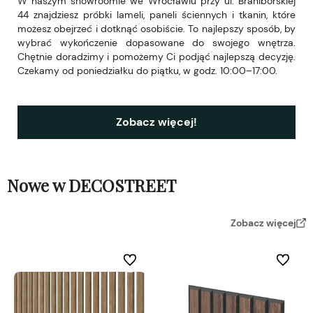
W naszym showroomie we Wrocławiu przy ul. Braniborskiej
44 znajdziesz próbki lameli, paneli ściennych i tkanin, które
możesz obejrzeć i dotknąć osobiście. To najlepszy sposób, by
wybrać wykończenie dopasowane do swojego wnętrza.
Chętnie doradzimy i pomożemy Ci podjąć najlepszą decyzję.
Czekamy od poniedziałku do piątku, w godz. 10:00–17:00.
Zobacz więcej!
Nowe w DECOSTREET
Zobacz więcej
Do ulubionych
Do ulubi