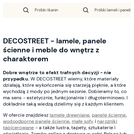
Próbki tkanin
Próbki lameli i paneli 
DECOSTREET - lamele, panele
ścienne i meble do wnętrz z
charakterem
Dobre wnętrze to efekt trafnych decyzji - nie
przypadku.
W DECOSTREET wiemy, które materiały
działają, które wykończenia się starzeją pięknie, a które
wychodzą z mody po jednym sezonie. Dobieramy to, co
ma sens - estetycznie, funkcjonalnie i długoterminowo. I
dokładnie taką wiedzą dzielimy się z każdym klientem.
W ofercie znajdziesz
lamele drewniane
,
panele ścienne
,
wodoodporne panele ścienne
,
małe sofy
i
narożniki
tapicerowane
- a także lustra, tapety, sztukaterie i
oświetlenie. Zamów online z dostawą w całej Polsce lub