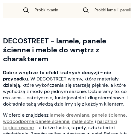
Próbki tkanin
Próbki lameli i paneli 
DECOSTREET - lamele, panele
ścienne i meble do wnętrz z
charakterem
Dobre wnętrze to efekt trafnych decyzji - nie
przypadku.
W DECOSTREET wiemy, które materiały
działają, które wykończenia się starzeją pięknie, a które
wychodzą z mody po jednym sezonie. Dobieramy to, co
ma sens - estetycznie, funkcjonalnie i długoterminowo. I
dokładnie taką wiedzą dzielimy się z każdym klientem.
W ofercie znajdziesz
lamele drewniane
,
panele ścienne
,
wodoodporne panele ścienne
,
małe sofy
i
narożniki
tapicerowane
- a także lustra, tapety, sztukaterie i
oświetlenie. Zamów online z dostawą w całej Polsce lub