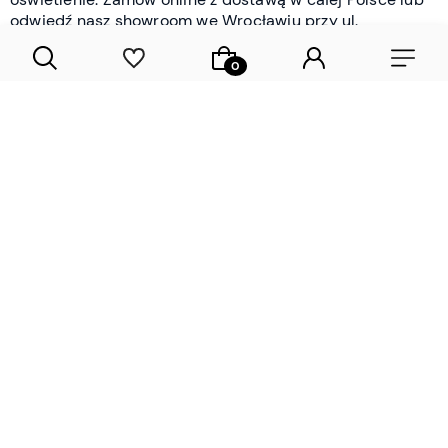
odwiedź nasz showroom we Wrocławiu przy ul.
Braniborskiej - i oceń jakość osobiście.
CZYTAJ WIĘCEJ
Lamele drewniane i panele ścienne
- wyposażenie wnętrz Wrocław |
DECOSTREET
Działamy od 2012 roku
Zamów próbkę
Sprawdzona jakość i obsługa
Sprawdź przed zakupe
Specjalizujemy się przede wszystkim w
lamelach
drewnianych
i
panelach ściennych
- produktach, które
w sposób przemyślany i trwały zmieniają charakter
każdego pomieszczenia. W ofercie znajdziesz klasyczne
lamele drewniane
w starannie dobranych kolorach i
wykończeniach oraz
wodoodporne lamele i panele
ścienne
- rozwiązanie sprawdzone w łazienkach i
kuchniach, gdzie estetyka musi iść w parze z
odpornością na wilgoć. Przed zakupem możesz zamówić
próbki materiałów, by ocenić fakturę i kolor w swoim