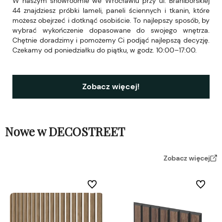
W naszym showroomie we Wrocławiu przy ul. Braniborskiej
44 znajdziesz próbki lameli, paneli ściennych i tkanin, które
możesz obejrzeć i dotknąć osobiście. To najlepszy sposób, by
wybrać wykończenie dopasowane do swojego wnętrza.
Chętnie doradzimy i pomożemy Ci podjąć najlepszą decyzję.
Czekamy od poniedziałku do piątku, w godz. 10:00–17:00.
Zobacz więcej!
Nowe w DECOSTREET
Zobacz więcej
Do ulubionych
Do ulubi