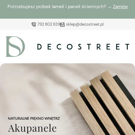
Potrzebujesz próbek lameli i paneli ściennych? →
Zamów
792 802 839
sklep@decostreet.pl
Zaloguj się
Załóż konto
Wybierz coś dla siebie z naszej aktualnej oferty lub
zaloguj się, aby przywrócić dodane produkty do listy
z poprzedniej sesji.