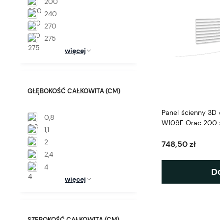
200
240
270
275
więcej
GŁĘBOKOŚĆ CAŁKOWITA (CM)
Panel ścienny 3D 
0,8
W109F Orac 200 x
1,1
2
748,50 zł
2,4
4
D
więcej
SZEROKOŚĆ CAŁKOWITA (CM)