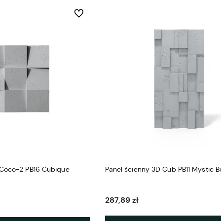
Do ulubionych
 Coco-2 PB16 Cubique
Panel ścienny 3D Cub PB11 Mystic B
287,89 zł