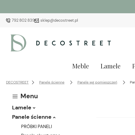
792 802 839
sklep@decostreet.pl
Meble
Lamele
DECOSTREET
Panele ścienne
Panele wg pomieszczeń
Pa
Menu
Lamele
Panele ścienne
PRÓBKI PANELI