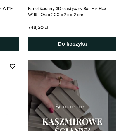
x W111F
Panel ścienny 3D elastyczny Bar Mix Flex
W119F Orac 200 x 25 x 2 cm
748,50 zł
Do koszyka
Do ulubionych