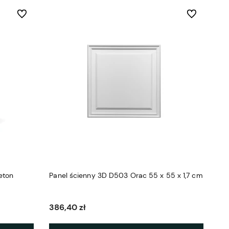
Do ulubionych
Do ulubionych
eton
Panel ścienny 3D D503 Orac 55 x 55 x 1,7 cm
386,40 zł