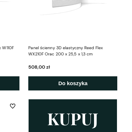
ex W110F
Panel ścienny 3D elastyczny Reed Flex
WX210F Orac 200 x 25,5 x 1,3 cm
508,00 zł
Do koszyka
Do ulubionych