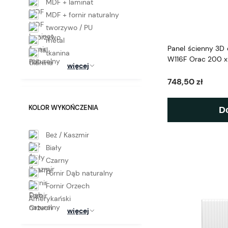
MDF + laminat
MDF + fornir naturalny
tworzywo / PU
metal
Panel ścienny 3D 
tkanina
W116F Orac 200 x
więcej
748,50 zł
KOLOR WYKOŃCZENIA
D
Beż / Kaszmir
Biały
Czarny
Fornir Dąb naturalny
Fornir Orzech
Amerykański
więcej