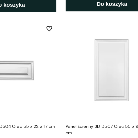
Do koszyka
o koszyka
Do ulubionych
D504 Orac 55 x 22 x 1,7 cm
Panel ścienny 3D D507 Orac 55 x 90
cm