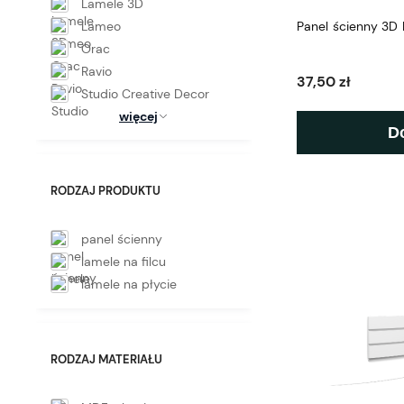
Lamele 3D
Lameo
Panel ścienny 3D
Orac
Ravio
37,50 zł
Studio Creative Decor
więcej
D
RODZAJ PRODUKTU
panel ścienny
lamele na filcu
lamele na płycie
RODZAJ MATERIAŁU