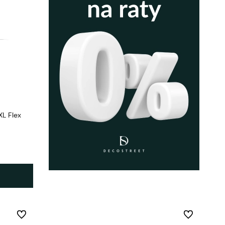
XL Flex
Do ulubionych
Do ulubionych