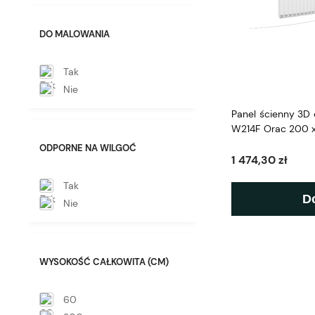
DO MALOWANIA
Tak
Nie
Panel ścienny 3D e
W214F Orac 200 x
ODPORNE NA WILGOĆ
1 474,30 zł
Tak
D
Nie
WYSOKOŚĆ CAŁKOWITA (CM)
60