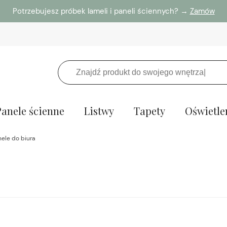
Potrzebujesz próbek lameli i paneli ściennych? →
Zamów
Panele ścienne
Listwy
Tapety
Oświetle
nele do biura