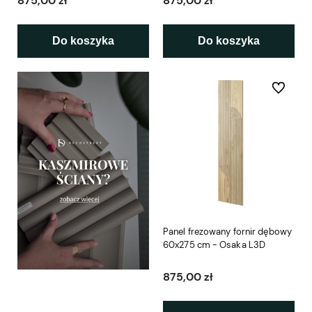
875,00 zł
875,00 zł
Do koszyka
Do koszyka
Do ulubio
Panel frezowany fornir dębowy
60x275 cm - Osaka L3D
875,00 zł