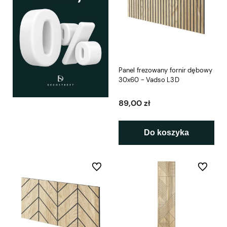
Panel frezowany fornir dębowy
30x60 - Vadso L3D
89,00 zł
Do koszyka
Do ulubionych
Do ulubio