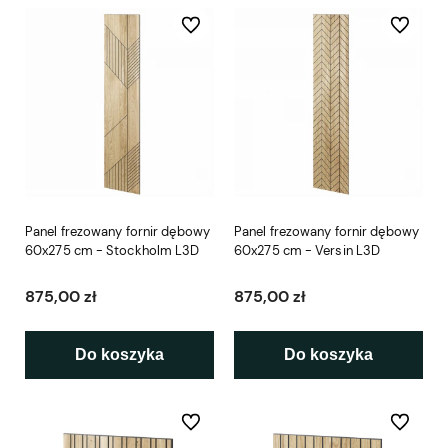
Do ulubionych
Do ulubio
Panel frezowany fornir dębowy
Panel frezowany fornir dębowy
60x275 cm - Stockholm L3D
60x275 cm - Versin L3D
875,00 zł
875,00 zł
Do koszyka
Do koszyka
Do ulubionych
Do ulubio