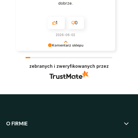
dobrze.
1
0
2026-06-02
Komentarz sklepu
Bardzo dziękujemy za zaufanie i pozytywną
opinię. Oby panele służyły jak najdłużej i
zebranych i zweryfikowanych przez
niezmiennie cieszyły oko. Pozdrawiamy :)
O FIRMIE