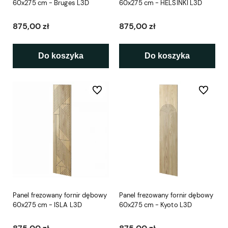
60x275 cm - Bruges L3D
60x275 cm - HELSINKI L3D
875,00 zł
875,00 zł
Do koszyka
Do koszyka
Do ulubionych
Do ulubio
Panel frezowany fornir dębowy
Panel frezowany fornir dębowy
60x275 cm - ISLA L3D
60x275 cm - Kyoto L3D