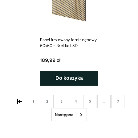
Panel frezowany fornir dębowy
60x60 - Brekka L3D
189,99 zł
Do koszyka
1
2
3
4
5
...
7