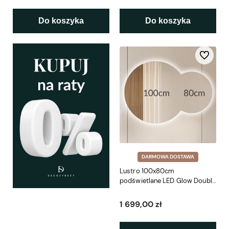
Do koszyka
Do koszyka
Do ulubio
DARMOWA DOSTAWA
Lustro 100x80cm
podświetlane LED Glow Double
Circle (LP-50)
1 699,00 zł