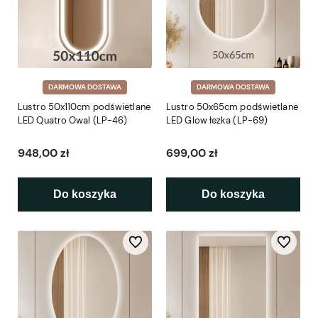
DARMOWA DOSTAWA
DARMOWA DOSTAWA
Lustro 50x110cm podświetlane
Lustro 50x65cm podświetlane
LED Quatro Owal (LP-46)
LED Glow łezka (LP-69)
948,00 zł
699,00 zł
Do koszyka
Do koszyka
Do ulubionych
Do ulubio