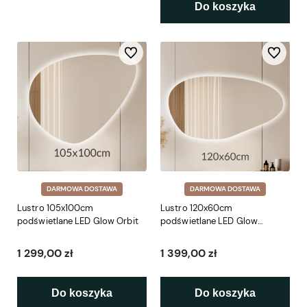
Do koszyka
Do ulubionych
Do ulubio
DARMOWA DOSTAWA
DARMOWA DOSTAWA
Lustro 105x100cm
Lustro 120x60cm
podświetlane LED Glow Orbit
podświetlane LED Glow
Organic 1 (LP-48)
1 299,00 zł
1 399,00 zł
Do koszyka
Do koszyka