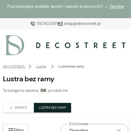
Potrzebujesz próbek lameli i paneli ściennych? →
Zamów
792 802 839
sklep@decostreet.pl
Zaloguj się
Załóż konto
DECOSTREET
Lustra
Lustra bez ramy
Lustra bez ramy
Ta kategoria zawiera
136
produktów
Wybierz coś dla siebie z naszej aktualnej oferty lub
zaloguj się, aby przywrócić dodane produkty do listy
WSTECZ
LUSTRA BEZ RAMY
z poprzedniej sesji.
Filtry