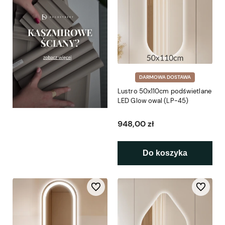
DARMOWA DOSTAWA
Lustro 50x110cm podświetlane
LED Glow owal (LP-45)
948,00 zł
Do koszyka
Do ulubionych
Do ulubio