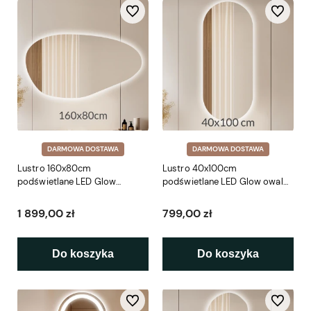
Do ulubionych
Do ulubio
DARMOWA DOSTAWA
DARMOWA DOSTAWA
Lustro 160x80cm
Lustro 40x100cm
podświetlane LED Glow
podświetlane LED Glow owal
Organic 1 (LP-48)
(LP-45)
1 899,00 zł
799,00 zł
Do koszyka
Do koszyka
Do ulubionych
Do ulubio