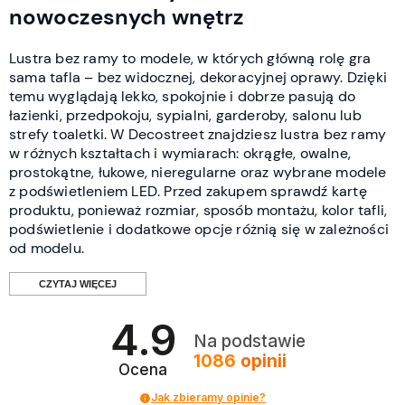
nowoczesnych wnętrz
Lustra bez ramy to modele, w których główną rolę gra
sama tafla – bez widocznej, dekoracyjnej oprawy. Dzięki
temu wyglądają lekko, spokojnie i dobrze pasują do
łazienki, przedpokoju, sypialni, garderoby, salonu lub
strefy toaletki. W Decostreet znajdziesz lustra bez ramy
w różnych kształtach i wymiarach: okrągłe, owalne,
prostokątne, łukowe, nieregularne oraz wybrane modele
z podświetleniem LED. Przed zakupem sprawdź kartę
produktu, ponieważ rozmiar, sposób montażu, kolor tafli,
podświetlenie i dodatkowe opcje różnią się w zależności
od modelu.
CZYTAJ WIĘCEJ
4.9
Kiedy warto wybrać lustro bez
Na podstawie
1086
opinii
ramy?
Ocena
Jak zbieramy opinie?