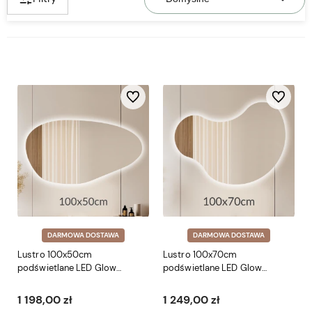
Do ulubionych
Do ulubio
DARMOWA DOSTAWA
DARMOWA DOSTAWA
Lustro 100x50cm
Lustro 100x70cm
podświetlane LED Glow
podświetlane LED Glow
Organic 1 (LP-48)
Organic 5 (LP-73)
1 198,00 zł
1 249,00 zł