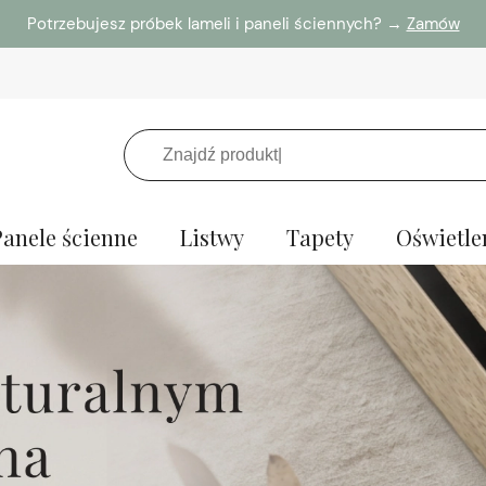
Potrzebujesz próbek lameli i paneli ściennych? →
Zamów
Panele ścienne
Listwy
Tapety
Oświetle