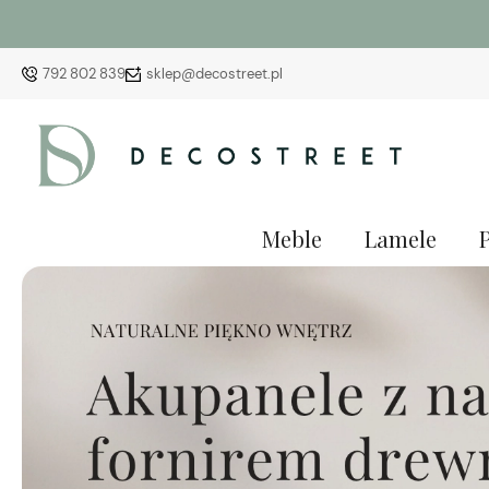
792 802 839
sklep@decostreet.pl
Meble
Lamele