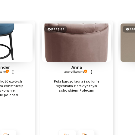
podgląd
po
ander
Anna
wano
zweryfikowano
akość użytych
Pufa bardzo ładna i solidnie
na konstrukcja i
wykonana z praktycznym
ykonanie.
schowkiem. Polecam!
ie polecam