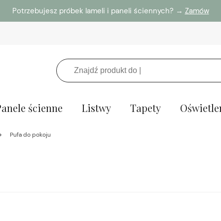
Potrzebujesz próbek lameli i paneli ściennych? →
Zamów
Panele ścienne
Listwy
Tapety
Oświetle
Pufa do pokoju