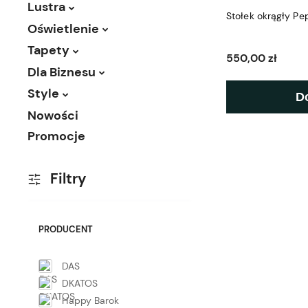
Lustra
Stołek okrągły P
Oświetlenie
Tapety
550,00 zł
Dla Biznesu
Style
D
Nowości
Promocje
Filtry
PRODUCENT
DAS
DKATOS
Happy Barok