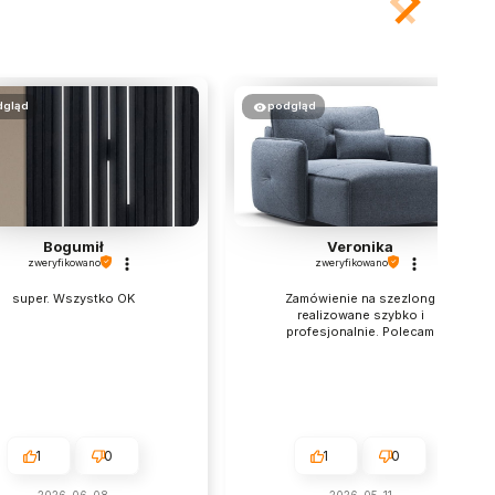
dgląd
podgląd
Bogumił
Veronika
zweryfikowano
zweryfikowano
super. Wszystko OK
Zamówienie na szezlong
realizowane szybko i
profesjonalnie. Polecam
1
0
1
0
2026-06-08
2026-05-11