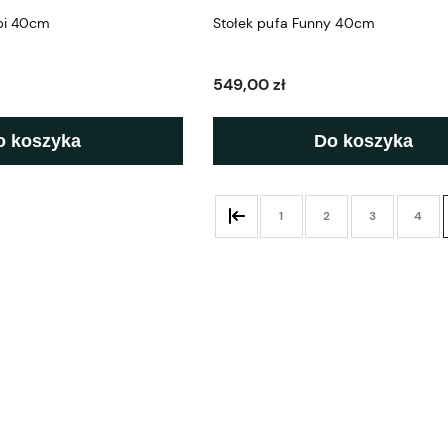
epi 40cm
Stołek pufa Funny 40cm
549,00 zł
o koszyka
Do koszyka
1
2
3
4