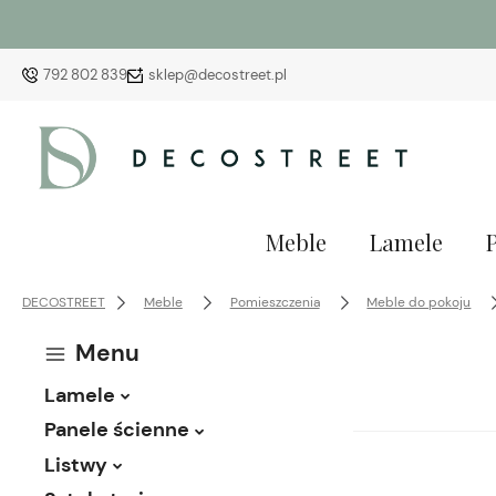
792 802 839
sklep@decostreet.pl
Meble
Lamele
DECOSTREET
Meble
Pomieszczenia
Meble do pokoju
Menu
Lamele
Panele ścienne
Listwy