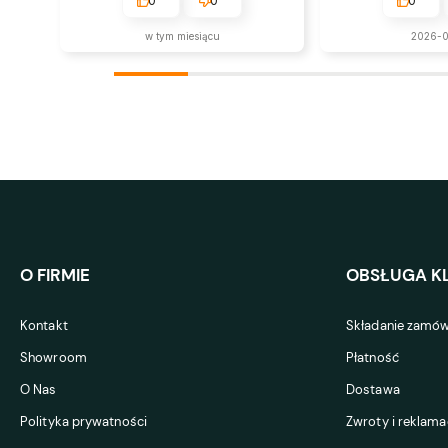
0
0
0
w tym miesiącu
2026-
O FIRMIE
OBSŁUGA KL
Kontakt
Składanie zamów
Showroom
Płatność
O Nas
Dostawa
Polityka prywatności
Zwroty i reklama