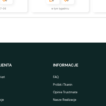
0
0
0
07-06
w tym tygodniu
Dzięku
na przy
IENTA
INFORMACJE
ień
FAQ
Próbki Tkanin
Opinie Trustmate
cje
Nasze Realizacje