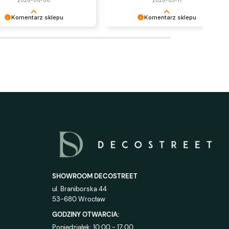
Komentarz sklepu
Komentarz sklepu
jemy za opinię! Polecamy się
Super, dziękujemy za
szłość :)
pozostawienie opinii. Polecamy się
w przyszłości.
SHOWROOM DECOSTREET
ul. Braniborska 44
53-680 Wrocław
GODZINY OTWARCIA:
Poniedziałek: 10:00 - 17:00