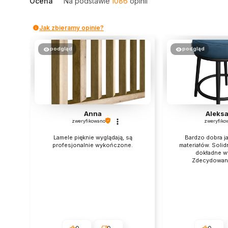
Ocena
Na podstawie
1086
opinii
Jak zbieramy opinie?
podgląd
podgląd
Anna
Aleks
zweryfikowano
zweryfiko
Lamele pięknie wyglądają, są
Bardzo dobra j
profesjonalnie wykończone.
materiałów. Solid
dokładne w
Zdecydowan