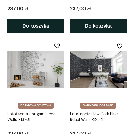
237,00 zł
237,00 zł
Do koszyka
Do koszyka
Do ulubionych
Do ulubio
DARMOWA DOSTAWA
DARMOWA DOSTAWA
Fototapeta Florigami Rebel
Fototapeta Flow Dark Blue
Walls R13201
Rebel Walls R12571
237,00 zł
237,00 zł