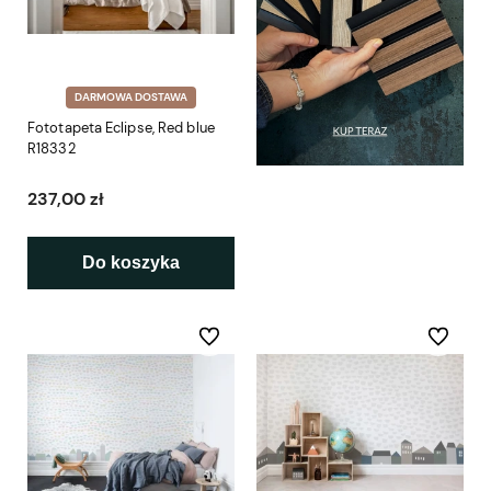
DARMOWA DOSTAWA
Fototapeta Eclipse, Red blue
R18332
237,00 zł
Do koszyka
Do ulubionych
Do ulubio