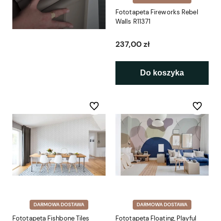
Fototapeta Fireworks Rebel
Walls R11371
237,00 zł
Do koszyka
Do ulubionych
Do ulubio
DARMOWA DOSTAWA
DARMOWA DOSTAWA
Fototapeta Fishbone Tiles
Fototapeta Floating, Playful