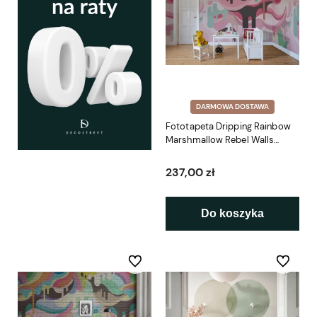
DARMOWA DOSTAWA
Fototapeta Dripping Rainbow
Marshmallow Rebel Walls
R16943
237,00 zł
Do koszyka
Do ulubionych
Do ulubio