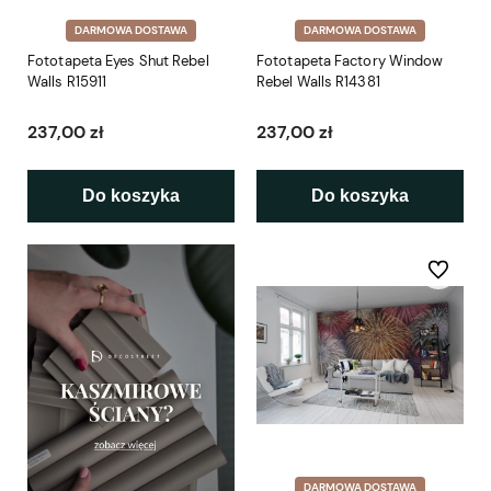
DARMOWA DOSTAWA
DARMOWA DOSTAWA
Fototapeta Eyes Shut Rebel
Fototapeta Factory Window
Walls R15911
Rebel Walls R14381
237,00 zł
237,00 zł
Do koszyka
Do koszyka
Do ulubio
DARMOWA DOSTAWA