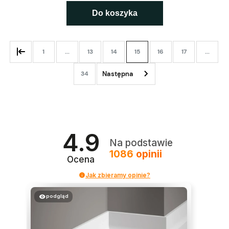
Do koszyka
1
...
13
14
15
16
17
...
34
4.9
Na podstawie
1086
opinii
Ocena
Jak zbieramy opinie?
podgląd