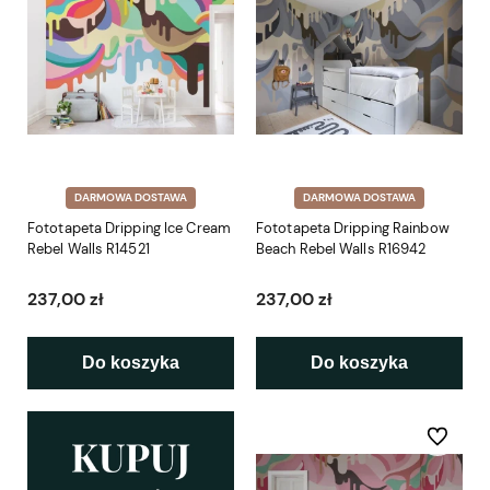
DARMOWA DOSTAWA
DARMOWA DOSTAWA
Fototapeta Dripping Ice Cream
Fototapeta Dripping Rainbow
Rebel Walls R14521
Beach Rebel Walls R16942
237,00 zł
237,00 zł
Do koszyka
Do koszyka
Do ulubio