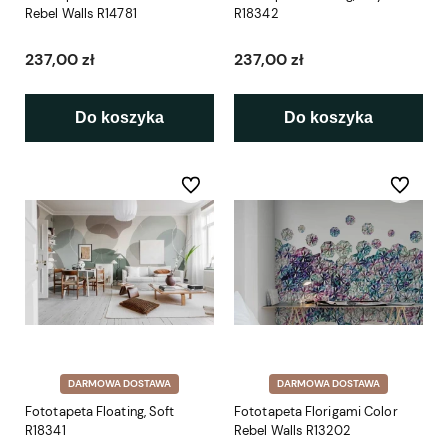
Rebel Walls R14781
R18342
237,00 zł
237,00 zł
Do koszyka
Do koszyka
Do ulubionych
Do ulubio
DARMOWA DOSTAWA
DARMOWA DOSTAWA
Fototapeta Floating, Soft
Fototapeta Florigami Color
R18341
Rebel Walls R13202