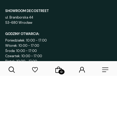
SHOWROOM DECOSTREET
ul. Braniborska 44
53-680 Wrocław
GODZINY OTWARCIA:
Poniedziałek: 10:00 - 17:00
Wtorek: 10:00 - 17:00
Środa: 10:00 - 17:00
Czwartek: 10:00 - 17:00
Piątek: 10:00 - 17:00
KONTAKT:
+48 792 802 839
sklep@decostreet.pl
4.9
1086
opinii