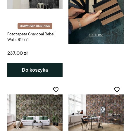
DARMOWA DOSTAWA
Fototapeta Charcoal Rebel
Walls R12771
237,00 zł
Do koszyka
Do ulubionych
Do ulubio