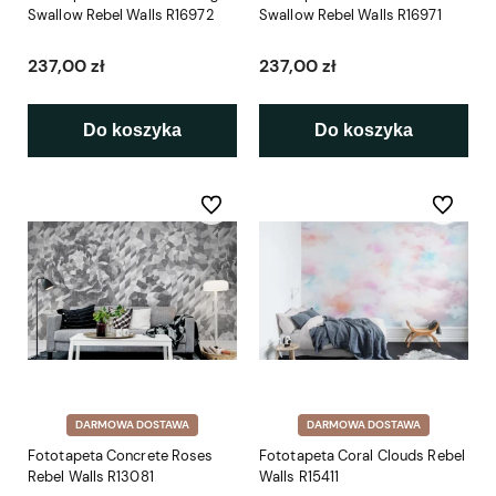
Swallow Rebel Walls R16972
Swallow Rebel Walls R16971
237,00 zł
237,00 zł
Do koszyka
Do koszyka
Do ulubionych
Do ulubio
DARMOWA DOSTAWA
DARMOWA DOSTAWA
Fototapeta Concrete Roses
Fototapeta Coral Clouds Rebel
Rebel Walls R13081
Walls R15411