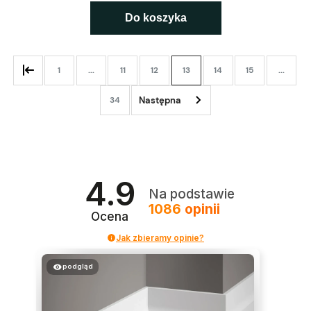
Do koszyka
1
...
11
12
13
14
15
...
34
4.9
Na podstawie
1086
opinii
Ocena
Jak zbieramy opinie?
podgląd