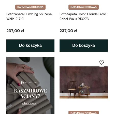
DARMOWA DOSTAWA
DARMOWA DOSTAWA
Fototapeta Climbing Ivy Rebel
Fototapeta Color Clouds Gold
Walls R17191
Rebel Walls R13273
237,00 zł
237,00 zł
Do koszyka
Do koszyka
Do ulubio
DARMOWA DOSTAWA