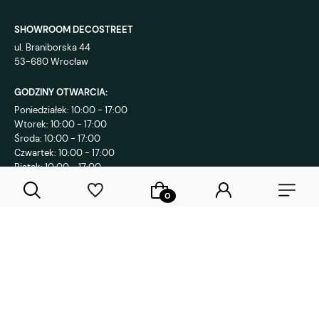
SHOWROOM DECOSTREET
ul. Braniborska 44
53-680 Wrocław
GODZINY OTWARCIA:
Poniedziałek: 10:00 - 17:00
Wtorek: 10:00 - 17:00
Środa: 10:00 - 17:00
Czwartek: 10:00 - 17:00
Piątek: 10:00 - 17:00
KONTAKT:
+48 792 802 839
sklep@decostreet.pl
4.9
1086
opinii