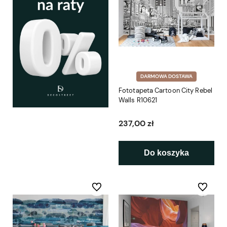
DARMOWA DOSTAWA
Fototapeta Cartoon City Rebel
Walls R10621
237,00 zł
Do koszyka
Do ulubionych
Do ulubio