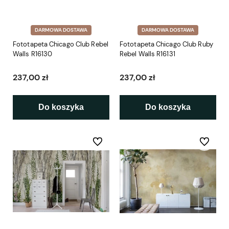
DARMOWA DOSTAWA
DARMOWA DOSTAWA
Fototapeta Chicago Club Rebel
Fototapeta Chicago Club Ruby
Walls R16130
Rebel Walls R16131
237,00 zł
237,00 zł
Do koszyka
Do koszyka
Do ulubionych
Do ulubio