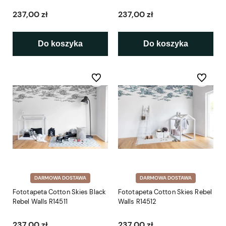
237,00 zł
237,00 zł
Do koszyka
Do koszyka
Do ulubionych
Do ulubio
DARMOWA DOSTAWA
DARMOWA DOSTAWA
Fototapeta Cotton Skies Black
Fototapeta Cotton Skies Rebel
Rebel Walls R14511
Walls R14512
237,00 zł
237,00 zł