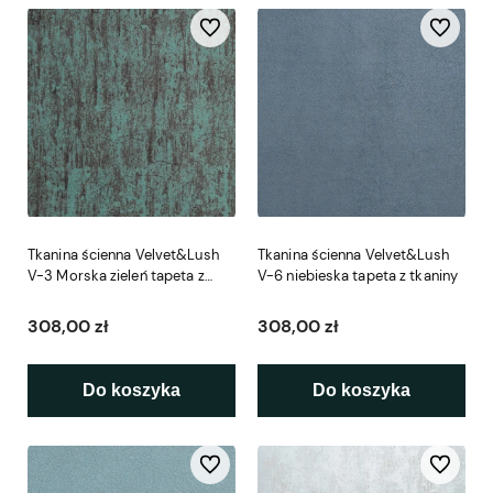
Do ulubionych
Do ulubio
Tkanina ścienna Velvet&Lush
Tkanina ścienna Velvet&Lush
V-3 Morska zieleń tapeta z
V-6 niebieska tapeta z tkaniny
tkaniny
308,00 zł
308,00 zł
Do koszyka
Do koszyka
Do ulubionych
Do ulubio