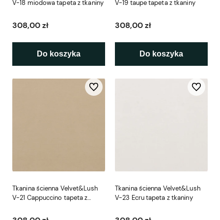
V-18 miodowa tapeta z tkaniny
V-19 taupe tapeta z tkaniny
308,00 zł
308,00 zł
Do koszyka
Do koszyka
Do ulubionych
Do ulubio
Tkanina ścienna Velvet&Lush
Tkanina ścienna Velvet&Lush
V-21 Cappuccino tapeta z
V-23 Ecru tapeta z tkaniny
tkaniny