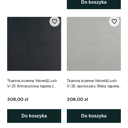
Do koszyka
Do ulubionych
Do ulubio
Tkanina ścienna Velvet&Lush
Tkanina ścienna Velvet&Lush
V-25 Antracytowa tapeta z
V-26 Jasnoszary Welur tapeta
tkaniny
z tkaniny
308,00 zł
308,00 zł
Do koszyka
Do koszyka