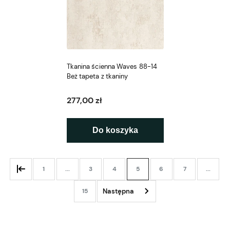
Tkanina ścienna Waves 88-14
Beż tapeta z tkaniny
277,00 zł
Do koszyka
1
...
3
4
5
6
7
...
15