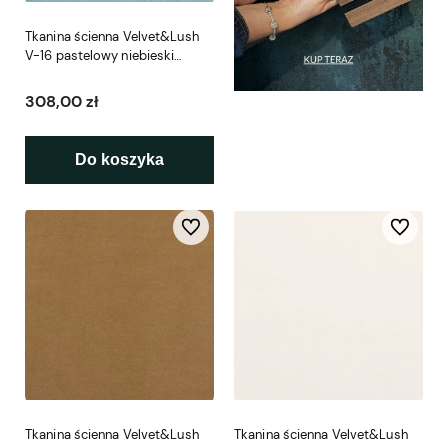
Tkanina ścienna Velvet&Lush
V-16 pastelowy niebieski
tapeta z tkaniny
308,00 zł
Do koszyka
Do ulubionych
Do ulubio
Tkanina ścienna Velvet&Lush
Tkanina ścienna Velvet&Lush