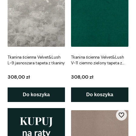
Tkanina ścienna Velvet&Lush
Tkanina ścienna Velvet&Lush
L-9 jasnoszara tapeta z tkaniny
V-11 ciemno zielony tapeta z
tkaniny
308,00 zł
308,00 zł
Do koszyka
Do koszyka
Do ulubio