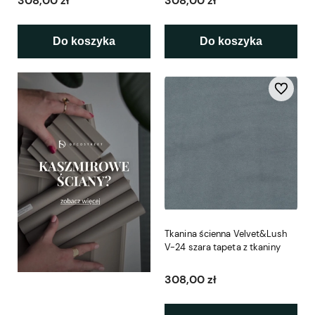
308,00 zł
308,00 zł
Do koszyka
Do koszyka
Do ulubio
Tkanina ścienna Velvet&Lush
V-24 szara tapeta z tkaniny
308,00 zł