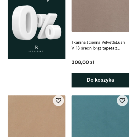
Tkanina ścienna Velvet&Lush
V-13 średni brąz tapeta z
tkaniny
308,00 zł
Do koszyka
Do ulubionych
Do ulubio