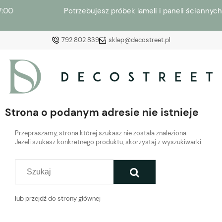
Potrzebujesz próbek lameli i paneli ściennych? →
Zamów
792 802 839
sklep@decostreet.pl
Zaloguj się
Załóż konto
Strona o podanym adresie nie istnieje
Przepraszamy, strona której szukasz nie została znaleziona.
Jeżeli szukasz konkretnego produktu, skorzystaj z wyszukiwarki.
Wybierz coś dla siebie z naszej aktualnej oferty lub
zaloguj się, aby przywrócić dodane produkty do listy
z poprzedniej sesji.
lub przejdź do strony głównej