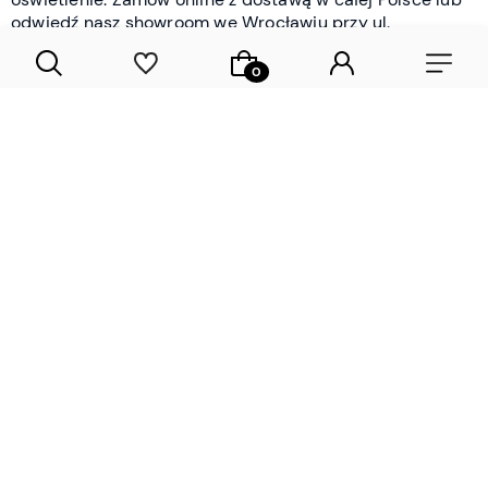
odwiedź nasz showroom we Wrocławiu przy ul.
Braniborskiej - i oceń jakość osobiście.
CZYTAJ WIĘCEJ
Lamele drewniane i panele ścienne
- wyposażenie wnętrz Wrocław |
DECOSTREET
Działamy od 2012 roku
Zamów próbkę
Sprawdzona jakość i obsługa
Sprawdź przed zakupe
Specjalizujemy się przede wszystkim w
lamelach
drewnianych
i
panelach ściennych
- produktach, które
w sposób przemyślany i trwały zmieniają charakter
każdego pomieszczenia. W ofercie znajdziesz klasyczne
lamele drewniane
w starannie dobranych kolorach i
wykończeniach oraz
wodoodporne lamele i panele
ścienne
- rozwiązanie sprawdzone w łazienkach i
kuchniach, gdzie estetyka musi iść w parze z
odpornością na wilgoć. Przed zakupem możesz zamówić
próbki materiałów, by ocenić fakturę i kolor w swoim