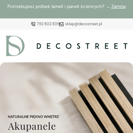
Potrzebujesz próbek lameli i paneli ściennych? →
Zamów
792 802 839
sklep@decostreet.pl
Zaloguj się
Załóż konto
Wybierz coś dla siebie z naszej aktualnej oferty lub
zaloguj się, aby przywrócić dodane produkty do listy
z poprzedniej sesji.