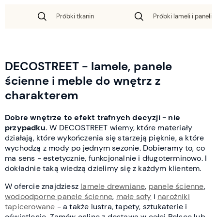
Próbki tkanin
Próbki lameli i paneli 
DECOSTREET - lamele, panele
ścienne i meble do wnętrz z
charakterem
Dobre wnętrze to efekt trafnych decyzji - nie
przypadku.
W DECOSTREET wiemy, które materiały
działają, które wykończenia się starzeją pięknie, a które
wychodzą z mody po jednym sezonie. Dobieramy to, co
ma sens - estetycznie, funkcjonalnie i długoterminowo. I
dokładnie taką wiedzą dzielimy się z każdym klientem.
W ofercie znajdziesz
lamele drewniane
,
panele ścienne
,
wodoodporne panele ścienne
,
małe sofy
i
narożniki
tapicerowane
- a także lustra, tapety, sztukaterie i
oświetlenie. Zamów online z dostawą w całej Polsce lub