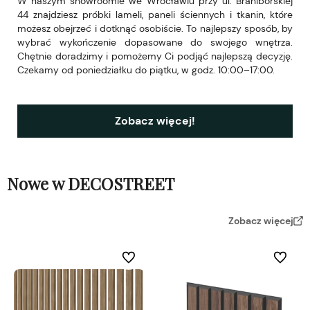
W naszym showroomie we Wrocławiu przy ul. Braniborskiej
44 znajdziesz próbki lameli, paneli ściennych i tkanin, które
możesz obejrzeć i dotknąć osobiście. To najlepszy sposób, by
wybrać wykończenie dopasowane do swojego wnętrza.
Chętnie doradzimy i pomożemy Ci podjąć najlepszą decyzję.
Czekamy od poniedziałku do piątku, w godz. 10:00–17:00.
Zobacz więcej!
Nowe w DECOSTREET
Zobacz więcej
Do ulubionych
Do ulubi