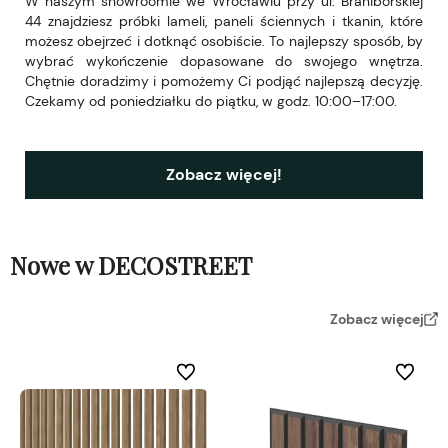
W naszym showroomie we Wrocławiu przy ul. Braniborskiej
44 znajdziesz próbki lameli, paneli ściennych i tkanin, które
możesz obejrzeć i dotknąć osobiście. To najlepszy sposób, by
wybrać wykończenie dopasowane do swojego wnętrza.
Chętnie doradzimy i pomożemy Ci podjąć najlepszą decyzję.
Czekamy od poniedziałku do piątku, w godz. 10:00–17:00.
Zobacz więcej!
Nowe w DECOSTREET
Zobacz więcej
Do ulubionych
Do ulubi