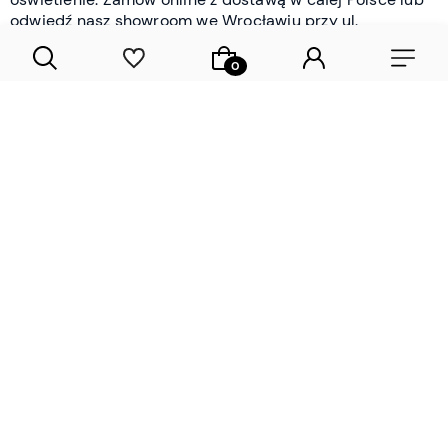
odwiedź nasz showroom we Wrocławiu przy ul.
Braniborskiej - i oceń jakość osobiście.
CZYTAJ WIĘCEJ
Lamele drewniane i panele ścienne
- wyposażenie wnętrz Wrocław |
DECOSTREET
Działamy od 2012 roku
Zamów próbkę
Sprawdzona jakość i obsługa
Sprawdź przed zakupe
Specjalizujemy się przede wszystkim w
lamelach
drewnianych
i
panelach ściennych
- produktach, które
w sposób przemyślany i trwały zmieniają charakter
każdego pomieszczenia. W ofercie znajdziesz klasyczne
lamele drewniane
w starannie dobranych kolorach i
wykończeniach oraz
wodoodporne lamele i panele
ścienne
- rozwiązanie sprawdzone w łazienkach i
kuchniach, gdzie estetyka musi iść w parze z
odpornością na wilgoć. Przed zakupem możesz zamówić
próbki materiałów, by ocenić fakturę i kolor w swoim