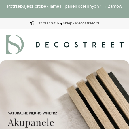
Potrzebujesz próbek lameli i paneli ściennych? →
Zamów
792 802 839
sklep@decostreet.pl
Zaloguj się
Załóż konto
Wybierz coś dla siebie z naszej aktualnej oferty lub
zaloguj się, aby przywrócić dodane produkty do listy
z poprzedniej sesji.