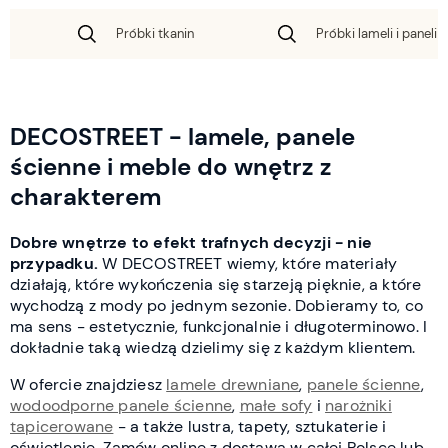
Próbki tkanin
Próbki lameli i paneli 
DECOSTREET - lamele, panele
ścienne i meble do wnętrz z
charakterem
Dobre wnętrze to efekt trafnych decyzji - nie
przypadku.
W DECOSTREET wiemy, które materiały
działają, które wykończenia się starzeją pięknie, a które
wychodzą z mody po jednym sezonie. Dobieramy to, co
ma sens - estetycznie, funkcjonalnie i długoterminowo. I
dokładnie taką wiedzą dzielimy się z każdym klientem.
W ofercie znajdziesz
lamele drewniane
,
panele ścienne
,
wodoodporne panele ścienne
,
małe sofy
i
narożniki
tapicerowane
- a także lustra, tapety, sztukaterie i
oświetlenie. Zamów online z dostawą w całej Polsce lub