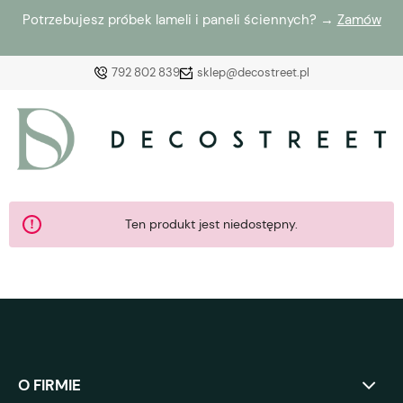
Potrzebujesz próbek lameli i paneli ściennych? →
Zamów
792 802 839
sklep@decostreet.pl
Zaloguj się
Załóż konto
Ten produkt jest niedostępny.
Wybierz coś dla siebie z naszej aktualnej oferty lub
zaloguj się, aby przywrócić dodane produkty do listy
z poprzedniej sesji.
O FIRMIE