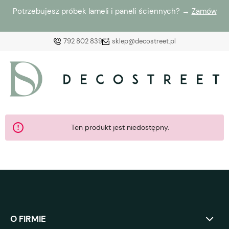
Potrzebujesz próbek lameli i paneli ściennych? →
Zamów
792 802 839
sklep@decostreet.pl
Zaloguj się
Załóż konto
Ten produkt jest niedostępny.
Wybierz coś dla siebie z naszej aktualnej oferty lub
zaloguj się, aby przywrócić dodane produkty do listy
z poprzedniej sesji.
O FIRMIE